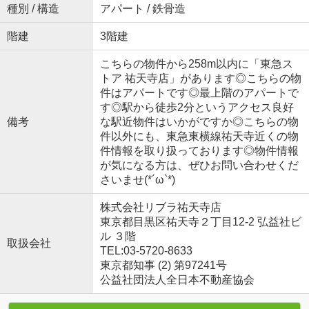
種別 / 構造
アパート / 鉄骨造
階建
3階建
こちらの物件から258m以内に「東急ス
トア 祐天寺店」があります◎こちらの物
件はアパートです◎最上階のアパートで
す◎駅から徒歩2分というアクセス良好
備考
な駅近物件はいかがですか◎こちらの物
件以外にも、東急東横線祐天寺近くの物
件情報を取り扱っております◎物件情報
が気になる方は、ぜひお問い合わせくだ
さいませ(*´ω`*)
株式会社リブラ祐天寺店
東京都目黒区祐天寺２丁目12-2 弘益社ビ
ル ３階
取扱会社
TEL:03-5720-8633
東京都知事 (2) 第97241号
公益社団法人全日本不動産協会