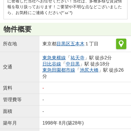
に密着した当社へお任せください！当社は、多種多様な賃貸情
報を取り扱っております！ご要望や不明な点などございました
ら、お気軽にご連絡ください(*´ω`*)
物件概要
所在地
東京都
目黒区
五本木
１丁目
東急東横線
「
祐天寺
」駅 徒歩2分
日比谷線
「
中目黒
」駅 徒歩18分
交通
東急田園都市線
「
池尻大橋
」駅 徒歩26
分
賃料
-
管理費等
-
面積
-
築年月
1998年 8月(築28年)