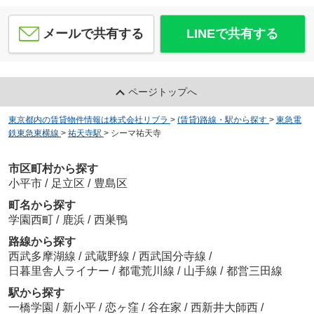
メールで共有する
LINEで共有する
ページトップへ
東京都内の賃貸物件情報は株式会社リブラ
>
(賃貸)路線・駅から探す
>
東急電
鉄東急東横線
>
祐天寺駅
>
シーマ祐天寺
市区町村から探す
小平市
/
足立区
/
豊島区
町名から探す
学園西町
/
鹿浜
/
西巣鴨
路線から探す
西武多摩湖線
/
武蔵野線
/
西武国分寺線
/
日暮里舎人ライナー
/
都電荒川線
/
山手線
/
都営三田線
駅から探す
一橋学園
/
新小平
/
恋ヶ窪
/
谷在家
/
西新井大師西
/