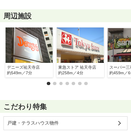
周辺施設
デニーズ祐天寺店
東急ストア 祐天寺店
スーパー三
約549m／7分
約258m／4分
約459m／
こだわり特集
戸建・テラスハウス物件