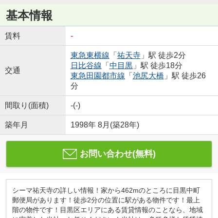
基本情報
賃料
-
東急東横線
「
祐天寺
」駅 徒歩2分
日比谷線
「
中目黒
」駅 徒歩18分
交通
東急田園都市線
「
池尻大橋
」駅 徒歩26
分
間取り(面積)
-(-)
築年月
1998年 8月(築28年)
お問い合わせ(無料)
シーマ祐天寺の詳しい情報！家から462mのところに目黒中町
郵便局があります！徒歩2分の位置に駅がある物件です！最上
階の物件です！目黒区エリアにある賃貸情報のことなら、地域