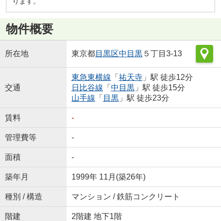
ります。
物件概要
所在地
東京都
目黒区
中目黒
５丁目3-13
東急東横線
「
祐天寺
」駅 徒歩12分
交通
日比谷線
「
中目黒
」駅 徒歩15分
山手線
「
目黒
」駅 徒歩23分
賃料
-
管理費等
-
面積
-
築年月
1999年 11月(築26年)
種別 / 構造
マンション / 鉄筋コンクリート
階建
2階建 地下1階