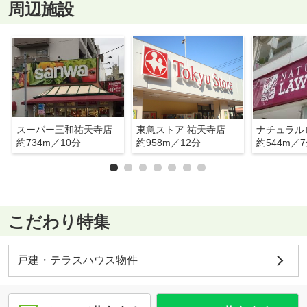
周辺施設
スーパー三和祐天寺店
東急ストア 祐天寺店
約734m／10分
約958m／12分
約544m／
こだわり特集
戸建・テラスハウス物件