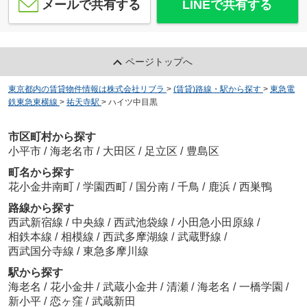
メールで共有する
LINEで共有する
ページトップへ
東京都内の賃貸物件情報は株式会社リブラ
>
(賃貸)路線・駅から探す
>
東急電
鉄東急東横線
>
祐天寺駅
>
ハイツ中目黒
市区町村から探す
小平市
/
海老名市
/
大田区
/
足立区
/
豊島区
町名から探す
花小金井南町
/
学園西町
/
国分南
/
千鳥
/
鹿浜
/
西巣鴨
路線から探す
西武新宿線
/
中央線
/
西武池袋線
/
小田急小田原線
/
相鉄本線
/
相模線
/
西武多摩湖線
/
武蔵野線
/
西武国分寺線
/
東急多摩川線
駅から探す
海老名
/
花小金井
/
武蔵小金井
/
清瀬
/
海老名
/
一橋学園
/
新小平
/
恋ヶ窪
/
武蔵新田