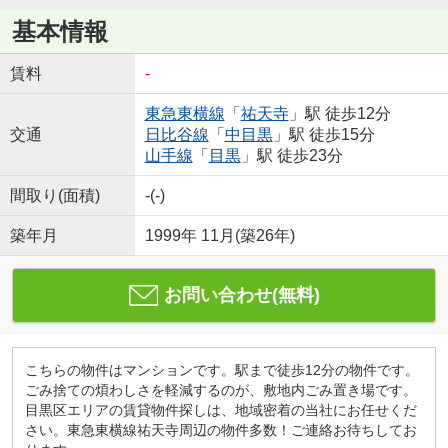
基本情報
賃料
-
東急東横線
「
祐天寺
」駅 徒歩12分
交通
日比谷線
「
中目黒
」駅 徒歩15分
山手線
「
目黒
」駅 徒歩23分
間取り(面積)
-(-)
築年月
1999年 11月(築26年)
お問い合わせ(無料)
こちらの物件はマンションです。駅まで徒歩12分の物件です。
ごみ捨ての煩わしさを軽減するのが、敷地内ごみ置き場です。
目黒区エリアの賃貸物件探しは、地域密着の当社にお任せくだ
さい。東急東横線祐天寺周辺の物件多数！ご連絡お待ちしてお