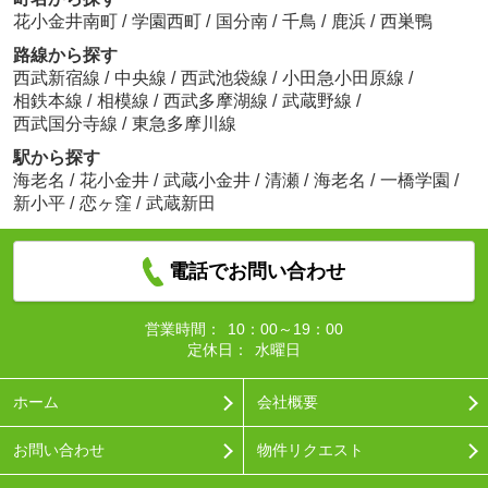
花小金井南町
/
学園西町
/
国分南
/
千鳥
/
鹿浜
/
西巣鴨
路線から探す
西武新宿線
/
中央線
/
西武池袋線
/
小田急小田原線
/
相鉄本線
/
相模線
/
西武多摩湖線
/
武蔵野線
/
西武国分寺線
/
東急多摩川線
駅から探す
海老名
/
花小金井
/
武蔵小金井
/
清瀬
/
海老名
/
一橋学園
/
新小平
/
恋ヶ窪
/
武蔵新田
電話でお問い合わせ
営業時間：
10：00～19：00
定休日：
水曜日
ホーム
会社概要
お問い合わせ
物件リクエスト