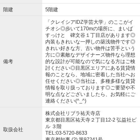
階建
5階建
「クレイシアIDZ学芸大学」のここがイ
チオシ◎歩いて170mの場所に、まいば
すっけと 碑文谷１丁目店があります◎
内装もきれいな一押しの築浅物件です◎
きれい好きな方、古い物件は苦手という
方に◎素敵なデザイナーズ物件なら理想
備考
的な設計が可能なので気になる方はご検
討ください◎目黒区エリアにある賃貸情
報のことなら、地域に密着した当社へお
任せください◎当社は、多種多様な賃貸
情報を取り扱っております◎ご要望や不
明な点などございましたら、お気軽にご
連絡ください(^_^)
株式会社リブラ祐天寺店
東京都目黒区祐天寺２丁目12-2 弘益社ビ
ル ３階
取扱会社
TEL:03-5720-8633
東京都知事 (2) 第97241号