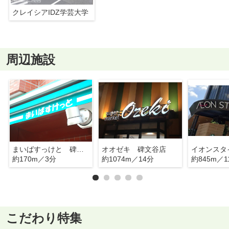
クレイシアIDZ学芸大学
周辺施設
まいばすっけと 碑文谷１丁目店
オオゼキ 碑文谷店
イオンスタ
約170m／3分
約1074m／14分
約845m／1
こだわり特集