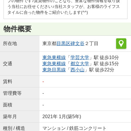
プの物件です♪賃貸物件のことなら、豊富な物件情報を取り扱
う当社にお任せください♪当社スタッフが、お客様のライフス
タイルに合った物件をご紹介いたします(^^)
物件概要
所在地
東京都
目黒区
碑文谷
２丁目
東急東横線
「
学芸大学
」駅 徒歩10分
交通
東急東横線
「
都立大学
」駅 徒歩15分
東急目黒線
「
西小山
」駅 徒歩22分
賃料
-
管理費等
-
面積
-
築年月
2021年 1月(築5年)
種別 / 構造
マンション / 鉄筋コンクリート