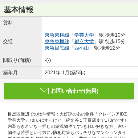
基本情報
賃料
-
東急東横線
「
学芸大学
」駅 徒歩10分
交通
東急東横線
「
都立大学
」駅 徒歩15分
東急目黒線
「
西小山
」駅 徒歩22分
間取り(面積)
-(-)
築年月
2021年 1月(築5年)
お問い合わせ(無料)
目黒区近辺での物件情報：大好評のあの物件「クレイシアIDZ
学芸大学」♪まいばすっけと 碑文谷１丁目店まで170mです♪
内装もきれいな一押しの築浅物件です♪きれい好きな方、古い
物件は苦手という方に♪防犯対策もバッチリなマンションタイ