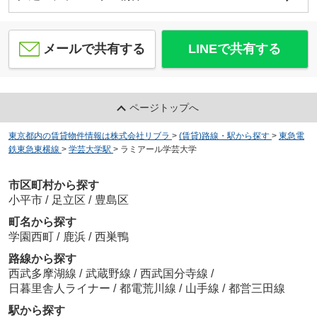
メールで共有する
LINEで共有する
ページトップへ
東京都内の賃貸物件情報は株式会社リブラ
>
(賃貸)路線・駅から探す
>
東急電
鉄東急東横線
>
学芸大学駅
>
ラミアール学芸大学
市区町村から探す
小平市
/
足立区
/
豊島区
町名から探す
学園西町
/
鹿浜
/
西巣鴨
路線から探す
西武多摩湖線
/
武蔵野線
/
西武国分寺線
/
日暮里舎人ライナー
/
都電荒川線
/
山手線
/
都営三田線
駅から探す