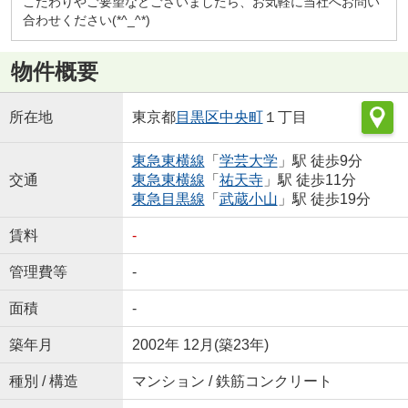
こだわりやご要望などございましたら、お気軽に当社へお問い
合わせください(*^_^*)
物件概要
所在地
東京都
目黒区
中央町
１丁目
東急東横線
「
学芸大学
」駅 徒歩9分
交通
東急東横線
「
祐天寺
」駅 徒歩11分
東急目黒線
「
武蔵小山
」駅 徒歩19分
賃料
-
管理費等
-
面積
-
築年月
2002年 12月(築23年)
種別 / 構造
マンション / 鉄筋コンクリート