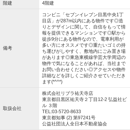
階建
4階建
コンビニ「セブンイレブン目黒中央1丁
目店」が287m以内にある物件です◎造
りとデザインに関して、自信をもって情
報を提供できるマンションです◎駅から
徒歩9分にある物件なので、電車利用が
多い方にオススメです◎重たいゴミの持
備考
ち運びがしやすく、敷地内にごみ置き場
があります◎東急東横線学芸大学周辺の
物件で気になることがあれば、当社まで
お問い合わせください◎アクセスや物件
詳細などを詳しくご紹介させていただき
ます(*^^*)
株式会社リブラ祐天寺店
東京都目黒区祐天寺２丁目12-2 弘益社ビ
ル ３階
取扱会社
TEL:03-5720-8633
東京都知事 (2) 第97241号
公益社団法人全日本不動産協会