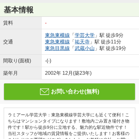
基本情報
賃料
-
東急東横線
「
学芸大学
」駅 徒歩9分
交通
東急東横線
「
祐天寺
」駅 徒歩11分
東急目黒線
「
武蔵小山
」駅 徒歩19分
間取り(面積)
-(-)
築年月
2002年 12月(築23年)
お問い合わせ(無料)
ラミアール学芸大学：東急東横線学芸大学にも近くて便利！こ
ちらはマンションタイプになります！敷地内ごみ置き場付き物
件です！駅から徒歩9分に立地する、魅力的な駅近物件です！
当社スタッフが地域の賃貸情報をご提供いたします！お客様の