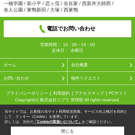
一橋学園
/
新小平
/
恋ヶ窪
/
谷在家
/
西新井大師西
/
舎人公園
/
巣鴨新田
/
大塚
/
西巣鴨
電話でお問い合わせ
営業時間：
10：00～19：00
定休日：
水曜日
ホーム
会社概要
お問い合わせ
物件リクエスト
プライバシーポリシー
利用規約
アクセスマップ
PCサイト
Copyright(c) 株式会社リブラ 管理部 All rights reserved.
当サイトでは、お客様の当サイト利用状況把握、サービス向上検討を目的と
して、クッキー（Cookie）を使用しています。
詳しくは、当社の
「Cookieの取扱いについて」
をご確認ください。
閉じる