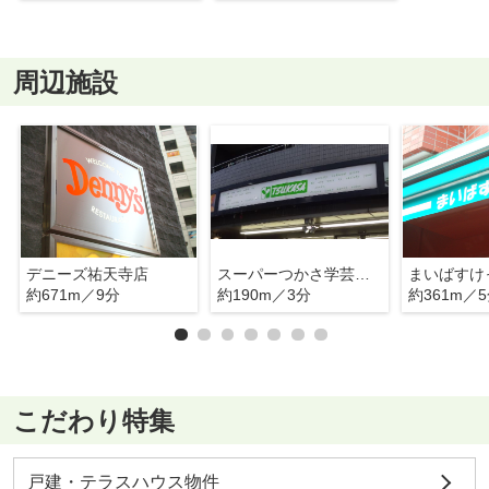
周辺施設
デニーズ祐天寺店
スーパーつかさ学芸大学店
約671m／9分
約190m／3分
約361m／
こだわり特集
戸建・テラスハウス物件