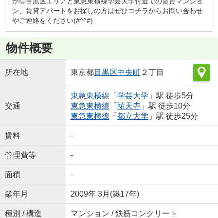
か◎目黒区エリアと東急東横線学芸大学付近での賃貸マンショ
ン、賃貸アパートをお探しの方はぜひコチラからお問い合わせ
やご連絡をください(#^^#)
物件概要
所在地
東京都
目黒区
中央町
２丁目
東急東横線
「
学芸大学
」駅 徒歩5分
交通
東急東横線
「
祐天寺
」駅 徒歩10分
東急東横線
「
都立大学
」駅 徒歩25分
賃料
-
管理費等
-
面積
-
築年月
2009年 3月(築17年)
種別 / 構造
マンション / 鉄筋コンクリート