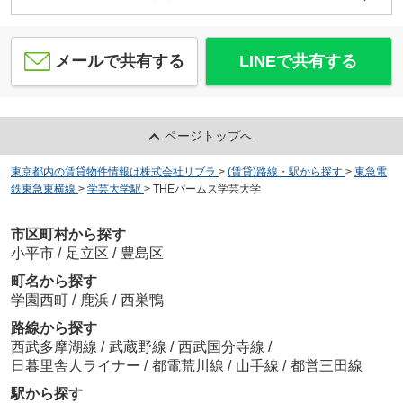
メールで共有する
LINEで共有する
ページトップへ
東京都内の賃貸物件情報は株式会社リブラ
>
(賃貸)路線・駅から探す
>
東急電
鉄東急東横線
>
学芸大学駅
>
THEパームス学芸大学
市区町村から探す
小平市
/
足立区
/
豊島区
町名から探す
学園西町
/
鹿浜
/
西巣鴨
路線から探す
西武多摩湖線
/
武蔵野線
/
西武国分寺線
/
日暮里舎人ライナー
/
都電荒川線
/
山手線
/
都営三田線
駅から探す