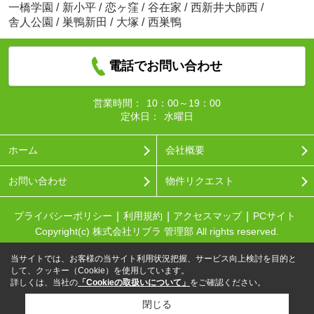
一橋学園
/
新小平
/
恋ヶ窪
/
谷在家
/
西新井大師西
/
舎人公園
/
巣鴨新田
/
大塚
/
西巣鴨
電話でお問い合わせ
営業時間：
10：00～19：00
定休日：
水曜日
ホーム
会社概要
お問い合わせ
物件リクエスト
プライバシーポリシー
利用規約
アクセスマップ
PCサイト
Copyright(c) 株式会社リブラ 管理部 All rights reserved.
当サイトでは、お客様の当サイト利用状況把握、サービス向上検討を目的と
して、クッキー（Cookie）を使用しています。
詳しくは、当社の
「Cookieの取扱いについて」
をご確認ください。
閉じる