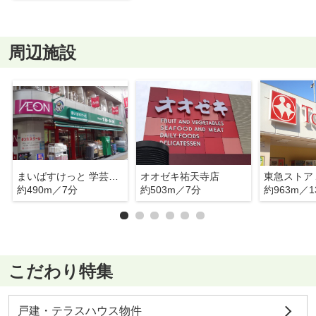
周辺施設
まいばすけっと 学芸大学東口店
オオゼキ祐天寺店
約490m／7分
約503m／7分
約963m／1
こだわり特集
戸建・テラスハウス物件