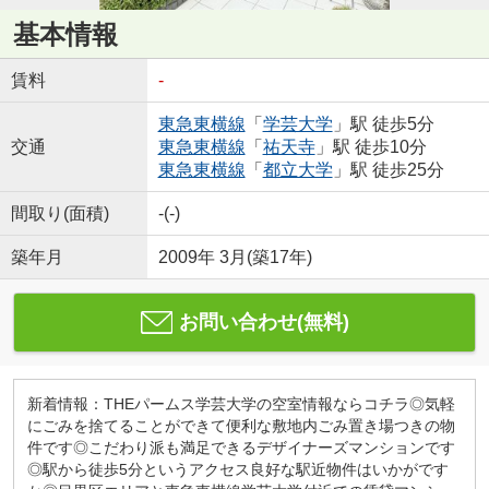
基本情報
賃料
-
東急東横線
「
学芸大学
」駅 徒歩5分
交通
東急東横線
「
祐天寺
」駅 徒歩10分
東急東横線
「
都立大学
」駅 徒歩25分
間取り(面積)
-(-)
築年月
2009年 3月(築17年)
お問い合わせ(無料)
新着情報：THEパームス学芸大学の空室情報ならコチラ◎気軽
にごみを捨てることができて便利な敷地内ごみ置き場つきの物
件です◎こだわり派も満足できるデザイナーズマンションです
◎駅から徒歩5分というアクセス良好な駅近物件はいかがです