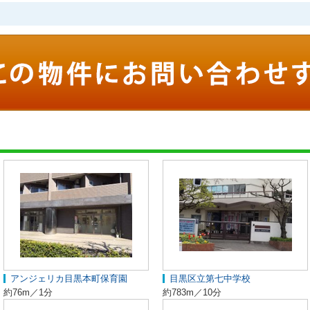
アンジェリカ目黒本町保育園
目黒区立第七中学校
約76m／1分
約783m／10分