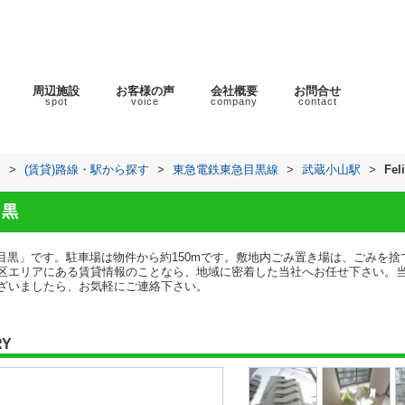
周辺施設
お客様の声
会社概要
お問合せ
spot
voice
company
contact
ラ
>
(賃貸)路線・駅から探す
>
東急電鉄東急目黒線
>
武蔵小山駅
>
Fel
目黒
cia目黒」です。駐車場は物件から約150mです。敷地内ごみ置き場は、ごみを
区エリアにある賃貸情報のことなら、地域に密着した当社へお任せ下さい。
ざいましたら、お気軽にご連絡下さい。
RY