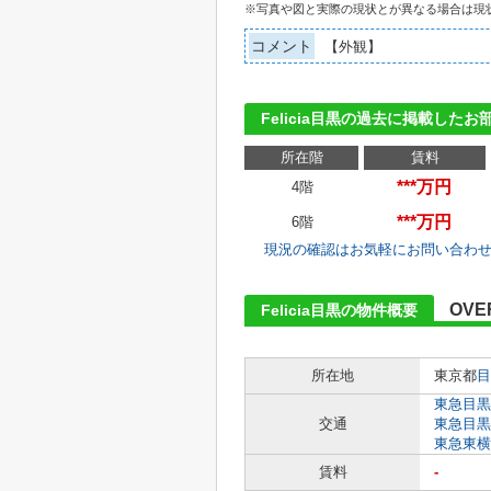
※写真や図と実際の現状とが異なる場合は現
コメント
【外観】
Felicia目黒の過去に掲載したお
所在階
賃料
***万円
4階
***万円
6階
現況の確認はお気軽にお問い合わ
OVE
Felicia目黒の物件概要
所在地
東京都
目
東急目黒
交通
東急目黒
東急東横
賃料
-