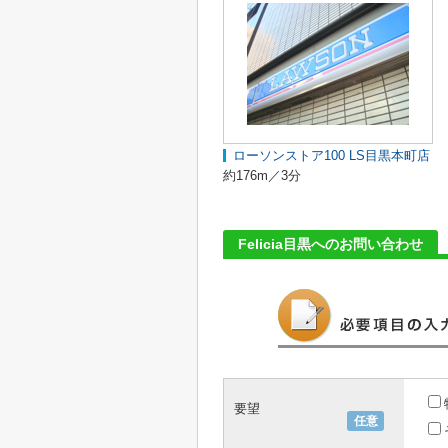
ローソンストア100 LS目黒本町店
約176m／3分
Felicia目黒へのお問い合わせ
要望
任意