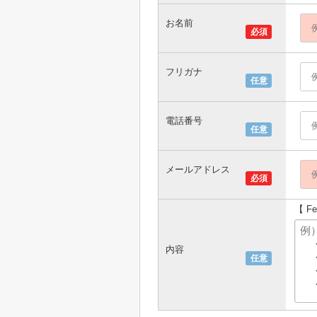
お名前
必須
フリガナ
任意
電話番号
任意
メールアドレス
必須
【 F
内容
任意