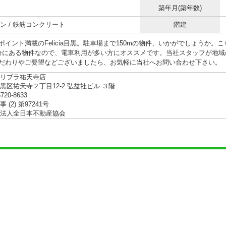
築年月(築年数)
ン / 鉄筋コンクリート
階建
ポイント満載のFelicia目黒。駐車場まで150mの物件、いかがでしょうか
分にある物件なので、電車利用が多い方にオススメです。当社スタッフが地域
だわりやご要望などございましたら、お気軽に当社へお問い合わせ下さい。
リブラ祐天寺店
黒区祐天寺２丁目12-2 弘益社ビル ３階
5720-8633
 (2) 第97241号
法人全日本不動産協会