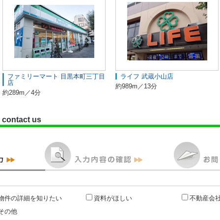
ファミリーマート 目黒本町三丁目
ライフ 武蔵小山店
店
約989m／13分
約289m／4分
contact us
物件の詳細を知りたい
資料がほしい
不動産会
その他