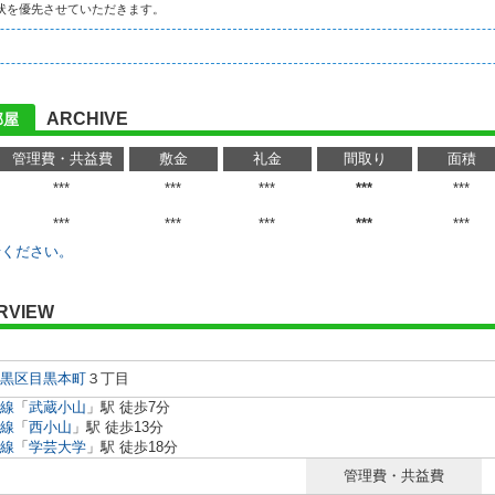
状を優先させていただきます。
ARCHIVE
部屋
管理費・共益費
敷金
礼金
間取り
面積
***
***
***
***
***
***
***
***
***
***
せください。
RVIEW
黒区
目黒本町
３丁目
線
「
武蔵小山
」駅 徒歩7分
線
「
西小山
」駅 徒歩13分
線
「
学芸大学
」駅 徒歩18分
管理費・共益費