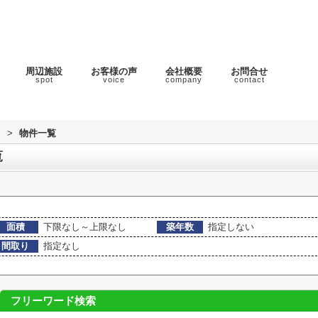
周辺施設
お客様の声
会社概要
お問合せ
spot
voice
company
contact
ラ
>
物件一覧
覧
面積
下限なし～上限なし
築年数
指定しない
間取り
指定なし
フリーワード検索