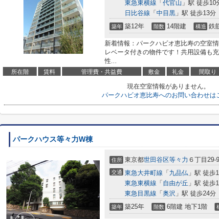
東急東横線
「
代官山
」駅 徒歩10
日比谷線
「
中目黒
」駅 徒歩13分
築12年
14階建
鉄
築年
階数
構造
新着情報：パークハビオ恵比寿の空室情
レベータ付きの物件です！共用設備も充
性...
所在階
賃料
管理費・共益費
敷金
礼金
間取り
現在空室情報がありません。
パークハビオ恵比寿へのお問い合わせは
パークハウス等々力W棟
東京都
世田谷区
等々力
６丁目29-
住所
交通
東急大井町線
「
九品仏
」駅 徒歩1
東急東横線
「
自由が丘
」駅 徒歩1
東急目黒線
「
奥沢
」駅 徒歩24分
築25年
6階建 地下1階
築年
階数