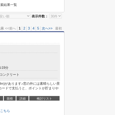
検索結果一覧
表示件数：
表示
<<前へ
1
2
3
4
5
次へ>>
最初
歩19分
コンクリート
8m)があります♪窓の外には素晴らしい景
カードで支払うと、ポイントが貯まりや
面積
詳細
検討リスト
こちら