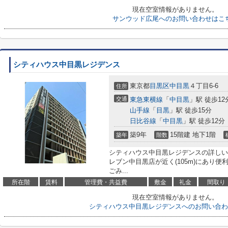
現在空室情報がありません。
サンウッド広尾へのお問い合わせはこ
シティハウス中目黒レジデンス
東京都
目黒区
中目黒
４丁目6-6
住所
交通
東急東横線
「
中目黒
」駅 徒歩12
山手線
「
目黒
」駅 徒歩15分
日比谷線
「
中目黒
」駅 徒歩12分
築9年
15階建 地下1階
築年
階数
シティハウス中目黒レジデンスの詳しい
レブン中目黒店が近く(105m)にあり
ごみ...
所在階
賃料
管理費・共益費
敷金
礼金
間取り
現在空室情報がありません。
シティハウス中目黒レジデンスへのお問い合わ