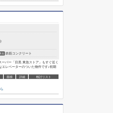
分
鉄筋コンクリート
構造
スーパー「目黒 東急ストア」もすぐ近く
便利なエレベーターのついた物件です♪初期
面積
詳細
検討リスト
ら