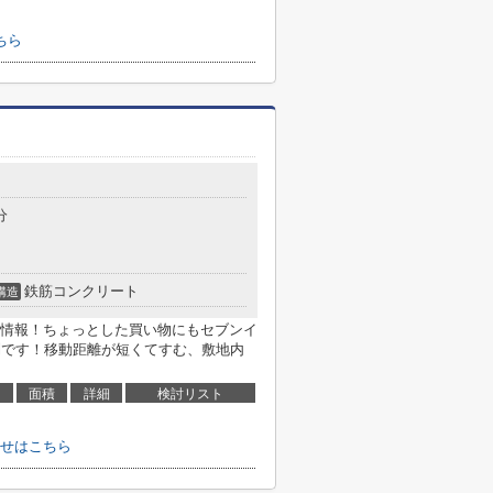
ちら
分
鉄筋コンクリート
構造
情報！ちょっとした買い物にもセブンイ
便利です！移動距離が短くてすむ、敷地内
面積
詳細
検討リスト
せはこちら