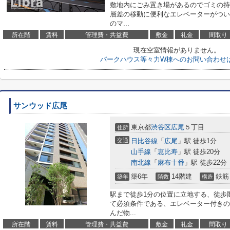
敷地内にごみ置き場があるのでゴミの持
層差の移動に便利なエレベーターがつい
のマ...
所在階
賃料
管理費・共益費
敷金
礼金
間取り
現在空室情報がありません。
パークハウス等々力W棟へのお問い合わせ
サンウッド広尾
東京都
渋谷区
広尾
５丁目
住所
交通
日比谷線
「
広尾
」駅 徒歩1分
山手線
「
恵比寿
」駅 徒歩20分
南北線
「
麻布十番
」駅 徒歩22分
築6年
14階建
鉄筋
築年
階数
構造
駅まで徒歩1分の位置に立地する、徒歩
て必須条件である、エレベーター付きの
んだ物...
所在階
賃料
管理費・共益費
敷金
礼金
間取り