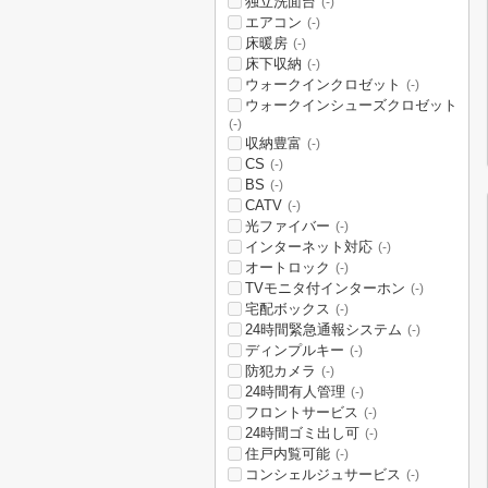
独立洗面台
(-)
エアコン
(-)
床暖房
(-)
床下収納
(-)
ウォークインクロゼット
(-)
ウォークインシューズクロゼット
(-)
収納豊富
(-)
CS
(-)
BS
(-)
CATV
(-)
光ファイバー
(-)
インターネット対応
(-)
オートロック
(-)
TVモニタ付インターホン
(-)
宅配ボックス
(-)
24時間緊急通報システム
(-)
ディンプルキー
(-)
防犯カメラ
(-)
24時間有人管理
(-)
フロントサービス
(-)
24時間ゴミ出し可
(-)
住戸内覧可能
(-)
コンシェルジュサービス
(-)