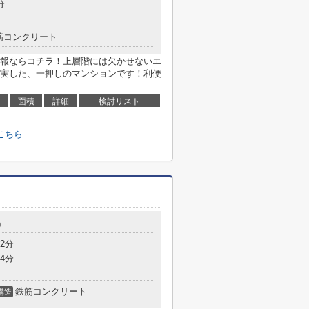
分
筋コンクリート
報ならコチラ！上層階には欠かせないエ
実した、一押しのマンションです！利便
面積
詳細
検討リスト
こちら
9
2分
4分
鉄筋コンクリート
構造