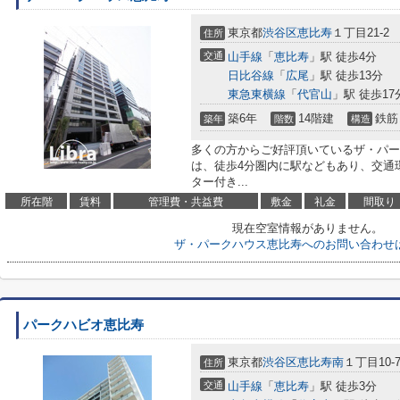
東京都
渋谷区
恵比寿
１丁目21-2
住所
交通
山手線
「
恵比寿
」駅 徒歩4分
日比谷線
「
広尾
」駅 徒歩13分
東急東横線
「
代官山
」駅 徒歩17
築6年
14階建
鉄筋
築年
階数
構造
多くの方からご好評頂いているザ・パー
は、徒歩4分圏内に駅などもあり、交通
ター付き...
所在階
賃料
管理費・共益費
敷金
礼金
間取り
現在空室情報がありません。
ザ・パークハウス恵比寿へのお問い合わせ
パークハビオ恵比寿
東京都
渋谷区
恵比寿南
１丁目10-
住所
交通
山手線
「
恵比寿
」駅 徒歩3分