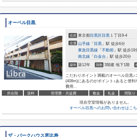
オーベル目黒
東京都
目黒区
目黒
１丁目9-4
住所
交通
山手線
「
目黒
」駅 徒歩6分
東急目黒線
「
不動前
」駅 徒歩19
南北線
「
白金台
」駅 徒歩20分
築12年
3階建 地下1階
築年
階数
こだわりポイント満載のオーベル目黒♪
(408m)にあるのがポイント♪あると
費用...
所在階
賃料
管理費・共益費
敷金
礼金
間取り
現在空室情報がありません。
オーベル目黒へのお問い合わせはこち
ザ・パークハウス恵比寿