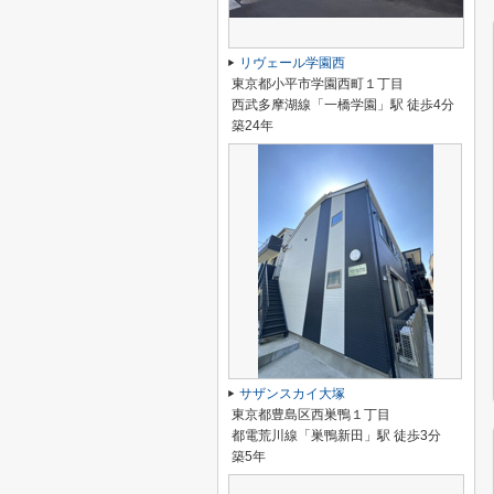
リヴェール学園西
東京都小平市学園西町１丁目
西武多摩湖線「一橋学園」駅 徒歩4分
築24年
サザンスカイ大塚
東京都豊島区西巣鴨１丁目
都電荒川線「巣鴨新田」駅 徒歩3分
築5年