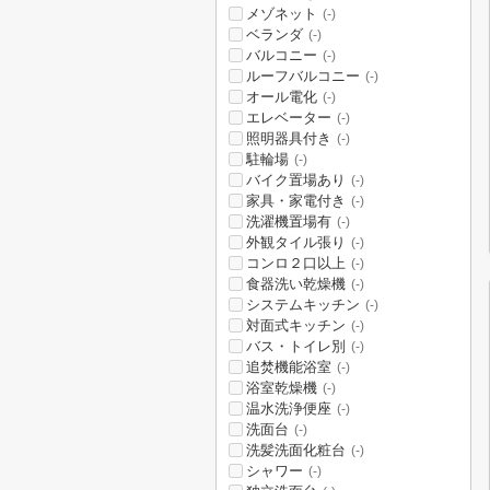
メゾネット
(-)
ベランダ
(-)
バルコニー
(-)
ルーフバルコニー
(-)
オール電化
(-)
エレベーター
(-)
照明器具付き
(-)
駐輪場
(-)
バイク置場あり
(-)
家具・家電付き
(-)
洗濯機置場有
(-)
外観タイル張り
(-)
コンロ２口以上
(-)
食器洗い乾燥機
(-)
システムキッチン
(-)
対面式キッチン
(-)
バス・トイレ別
(-)
追焚機能浴室
(-)
浴室乾燥機
(-)
温水洗浄便座
(-)
洗面台
(-)
洗髪洗面化粧台
(-)
シャワー
(-)