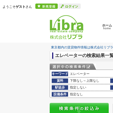
ようこそ
ゲスト
さん
ホーム
home
東京都内の賃貸物件情報は株式会社リブ
エレベーターの検索結果一
キーワード
エレベーター
賃料
下限なし～上限なし
駅徒歩
指定しない
設備条件
指定なし