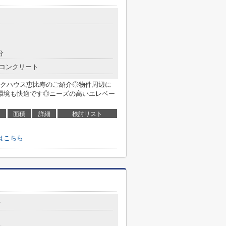
分
コンクリート
クハウス恵比寿のご紹介◎物件周辺に
環境も快適です◎ニーズの高いエレベー
面積
詳細
検討リスト
はこちら
7