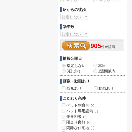
駅からの徒歩
築年数
905
件が該当
情報公開日
指定しない
本日
3日以内
1週間以内
画像・動画あり
画像あり
動画あり
こだわり条件
ペット飼育可
(-)
ペット専用設備
(-)
楽器相談
(-)
陽当り良好
(-)
閑静な住宅地
(-)