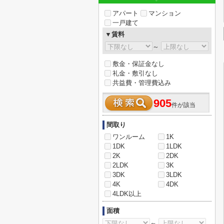
アパート
マンション
一戸建て
▼賃料
～
敷金・保証金なし
礼金・敷引なし
共益費・管理費込み
905
件が該当
間取り
ワンルーム
1K
1DK
1LDK
2K
2DK
2LDK
3K
3DK
3LDK
4K
4DK
4LDK以上
面積
～