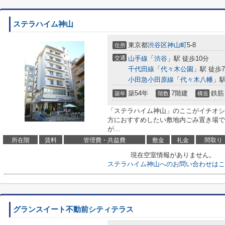
ステラハイム神山
東京都
渋谷区
神山町
5-8
住所
交通
山手線
「
渋谷
」駅 徒歩10分
千代田線
「
代々木公園
」駅 徒歩
小田急小田原線
「
代々木八幡
」駅
築54年
7階建
鉄筋
築年
階数
構造
「ステラハイム神山」のここがイチオシ
方におすすめしたい敷地内ごみ置き場で
が...
所在階
賃料
管理費・共益費
敷金
礼金
間取り
現在空室情報がありません。
ステラハイム神山へのお問い合わせはこ
グランスイート不動前シティテラス