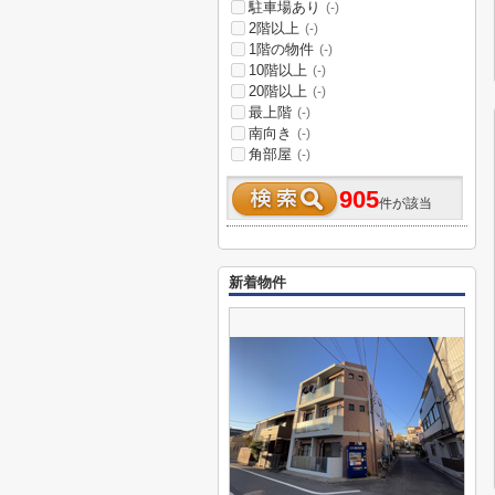
駐車場あり
(-)
2階以上
(-)
1階の物件
(-)
10階以上
(-)
20階以上
(-)
最上階
(-)
南向き
(-)
角部屋
(-)
905
件が該当
新着物件