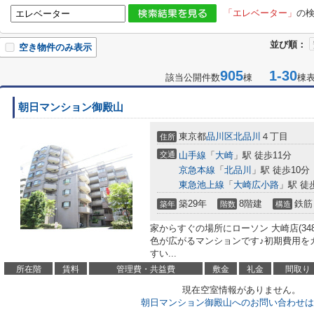
「エレベーター」
の
並び順：
空き物件のみ表示
905
1-30
該当公開件数
棟
棟
朝日マンション御殿山
東京都
品川区
北品川
４丁目
住所
交通
山手線
「
大崎
」駅 徒歩11分
京急本線
「
北品川
」駅 徒歩10分
東急池上線
「
大崎広小路
」駅 徒
築29年
8階建
鉄筋
築年
階数
構造
家からすぐの場所にローソン 大崎店(34
色が広がるマンションです♪初期費用を
すい...
所在階
賃料
管理費・共益費
敷金
礼金
間取り
現在空室情報がありません。
朝日マンション御殿山へのお問い合わせは