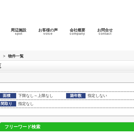
周辺施設
お客様の声
会社概要
お問合せ
spot
voice
company
contact
ラ
>
物件一覧
覧
面積
下限なし～上限なし
築年数
指定しない
間取り
指定なし
フリーワード検索