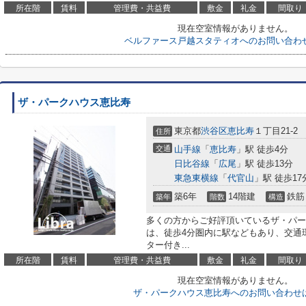
所在階
賃料
管理費・共益費
敷金
礼金
間取り
現在空室情報がありません。
ベルファース戸越スタティオへのお問い合わ
ザ・パークハウス恵比寿
東京都
渋谷区
恵比寿
１丁目21-2
住所
交通
山手線
「
恵比寿
」駅 徒歩4分
日比谷線
「
広尾
」駅 徒歩13分
東急東横線
「
代官山
」駅 徒歩17
築6年
14階建
鉄筋
築年
階数
構造
多くの方からご好評頂いているザ・パー
は、徒歩4分圏内に駅などもあり、交通
ター付き...
所在階
賃料
管理費・共益費
敷金
礼金
間取り
現在空室情報がありません。
ザ・パークハウス恵比寿へのお問い合わせ