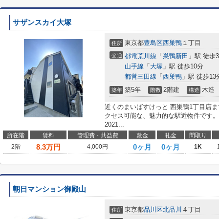
サザンスカイ大塚
東京都
豊島区
西巣鴨
１丁目
住所
交通
都電荒川線
「
巣鴨新田
」駅 徒歩
山手線
「
大塚
」駅 徒歩10分
都営三田線
「
西巣鴨
」駅 徒歩13
築5年
2階建
木造
築年
階数
構造
近くのまいばすけっと 西巣鴨1丁目店ま
クセス可能な、魅力的な駅近物件です。
2021...
所在階
賃料
管理費・共益費
敷金
礼金
間取り
8.3
万円
0ヶ月
0ヶ月
2階
4,000円
1K
朝日マンション御殿山
東京都
品川区
北品川
４丁目
住所