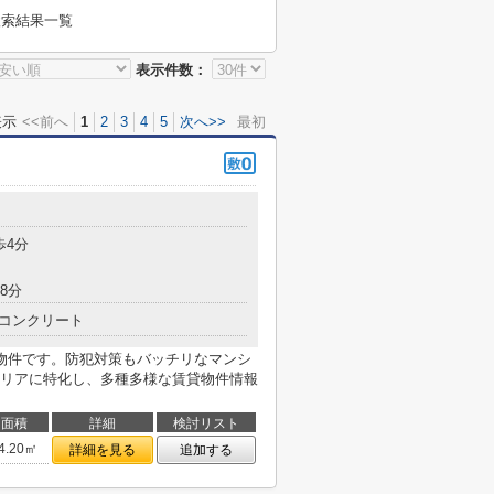
検索結果一覧
表示件数：
表示
<<前へ
1
2
3
4
5
次へ>>
最初
歩4分
8分
コンクリート
物件です。防犯対策もバッチリなマンシ
リアに特化し、多種多様な賃貸物件情報
面積
詳細
検討リスト
4.20㎡
詳細を見る
追加する