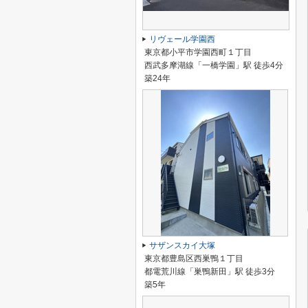
リヴェール学園西
東京都小平市学園西町１丁目
西武多摩湖線「一橋学園」駅 徒歩4分
築24年
サザンスカイ大塚
東京都豊島区西巣鴨１丁目
都電荒川線「巣鴨新田」駅 徒歩3分
築5年