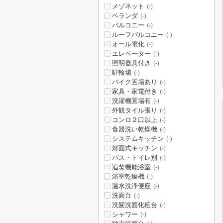
メゾネット
(-)
ベランダ
(-)
バルコニー
(-)
ルーフバルコニー
(-)
オール電化
(-)
エレベーター
(-)
照明器具付き
(-)
駐輪場
(-)
バイク置場あり
(-)
家具・家電付き
(-)
洗濯機置場有
(-)
外観タイル張り
(-)
コンロ２口以上
(-)
食器洗い乾燥機
(-)
システムキッチン
(-)
対面式キッチン
(-)
バス・トイレ別
(-)
追焚機能浴室
(-)
浴室乾燥機
(-)
温水洗浄便座
(-)
洗面台
(-)
洗髪洗面化粧台
(-)
シャワー
(-)