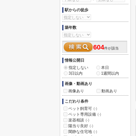
駅からの徒歩
築年数
604
件が該当
情報公開日
指定しない
本日
3日以内
1週間以内
画像・動画あり
画像あり
動画あり
こだわり条件
ペット飼育可
(-)
ペット専用設備
(-)
楽器相談
(-)
陽当り良好
(-)
閑静な住宅地
(-)