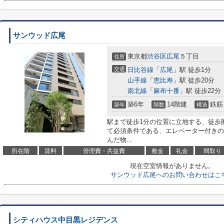
サンウッド広尾
東京都
渋谷区
広尾
５丁目
住所
交通
日比谷線
「
広尾
」駅 徒歩1分
山手線
「
恵比寿
」駅 徒歩20分
南北線
「
麻布十番
」駅 徒歩22分
築6年
14階建
鉄筋
築年
階数
構造
駅まで徒歩1分の位置に立地する、徒歩
て必須条件である、エレベーター付きの
んだ物...
所在階
賃料
管理費・共益費
敷金
礼金
間取り
現在空室情報がありません。
サンウッド広尾へのお問い合わせはこ
シティハウス中目黒レジデンス