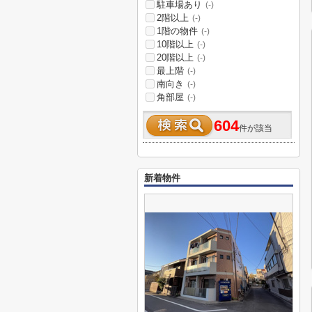
駐車場あり
(-)
2階以上
(-)
1階の物件
(-)
10階以上
(-)
20階以上
(-)
最上階
(-)
南向き
(-)
角部屋
(-)
604
件が該当
新着物件