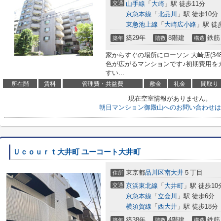
交通
山手線
「
大崎
」駅 徒歩11分
京急本線
「
北品川
」駅 徒歩10分
東急池上線
「
大崎広小路
」駅 徒
築29年
8階建
鉄筋
築年
階数
構造
家からすぐの場所にローソン 大崎店(34
色が広がるマンションです♪初期費用を
すい...
所在階
賃料
管理費・共益費
敷金
礼金
間取り
現在空室情報がありません。
朝日マンション御殿山へのお問い合わせは
Ｕｃｏｕｒｔ大井町 ユーコート大井町
東京都
品川区
南大井
５丁目
住所
交通
京浜東北線
「
大井町
」駅 徒歩10
京急本線
「
立会川
」駅 徒歩6分
横須賀線
「
西大井
」駅 徒歩18分
築38年
4階建
鉄筋
築年
階数
構造