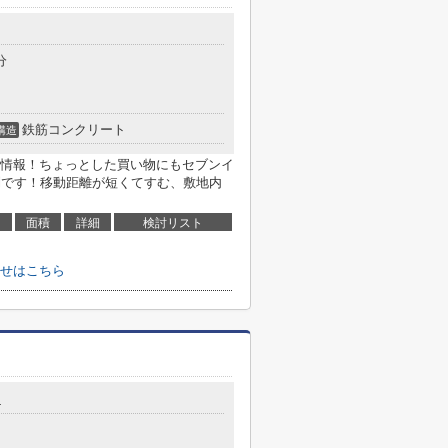
分
鉄筋コンクリート
構造
情報！ちょっとした買い物にもセブンイ
便利です！移動距離が短くてすむ、敷地内
面積
詳細
検討リスト
せはこちら
4