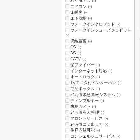
独立洗面台
(-)
エアコン
(-)
床暖房
(-)
床下収納
(-)
ウォークインクロゼット
(-)
ウォークインシューズクロゼット
(-)
収納豊富
(-)
CS
(-)
BS
(-)
CATV
(-)
光ファイバー
(-)
インターネット対応
(-)
オートロック
(-)
TVモニタ付インターホン
(-)
宅配ボックス
(-)
24時間緊急通報システム
(-)
ディンプルキー
(-)
防犯カメラ
(-)
24時間有人管理
(-)
フロントサービス
(-)
24時間ゴミ出し可
(-)
住戸内覧可能
(-)
コンシェルジュサービス
(-)