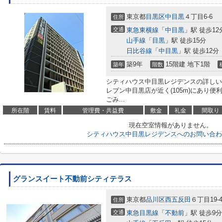
東京都
目黒区
中目黒
４丁目6-6
住所
交通
東急東横線
「
中目黒
」駅 徒歩12
山手線
「
目黒
」駅 徒歩15分
日比谷線
「
中目黒
」駅 徒歩12分
築9年
15階建 地下1階
築年
階数
シティハウス中目黒レジデンスの詳しい
レブン中目黒店が近く(105m)にあり
ごみ...
所在階
賃料
管理費・共益費
敷金
礼金
間取り
現在空室情報がありません。
シティハウス中目黒レジデンスへのお問い合わ
グランスイート不動前シティテラス
東京都
品川区
西五反田
６丁目19-
住所
交通
東急目黒線
「
不動前
」駅 徒歩9分