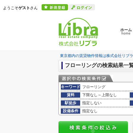
ようこそ
ゲスト
さん
ホーム
home
東京都内の賃貸物件情報は株式会社リブ
フローリングの検索結果一
キーワード
フローリング
賃料
下限なし～上限なし
駅徒歩
指定しない
設備条件
指定なし