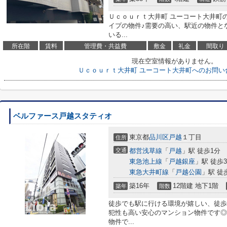
Ｕｃｏｕｒｔ大井町 ユーコート大井町
イプの物件♪需要の高い、駅近の物件と
いる...
所在階
賃料
管理費・共益費
敷金
礼金
間取り
現在空室情報がありません。
Ｕｃｏｕｒｔ大井町 ユーコート大井町へのお問い
ベルファース戸越スタティオ
東京都
品川区
戸越
１丁目
住所
交通
都営浅草線
「
戸越
」駅 徒歩1分
東急池上線
「
戸越銀座
」駅 徒歩
東急大井町線
「
戸越公園
」駅 徒
築16年
12階建 地下1階
築年
階数
徒歩でも駅に行ける環境が嬉しい、徒歩
犯性も高い安心のマンション物件です◎
物件で...