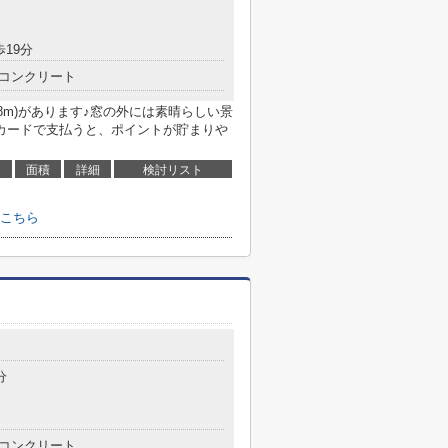
歩19分
コンクリート
8m)があります♪窓の外には素晴らしい景
カードで支払うと、ポイントが貯まりや
面積
詳細
検討リスト
こちら
分
コンクリート