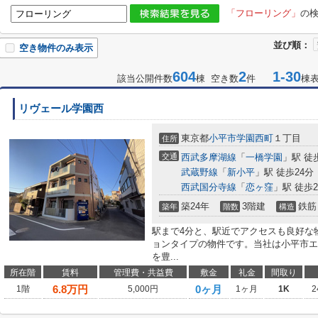
「フローリング」
の
並び順：
空き物件のみ表示
604
2
1-30
該当公開件数
棟 空き数
件
棟
リヴェール学園西
東京都
小平市
学園西町
１丁目
住所
交通
西武多摩湖線
「
一橋学園
」駅 徒
武蔵野線
「
新小平
」駅 徒歩24分
西武国分寺線
「
恋ヶ窪
」駅 徒歩2
築24年
3階建
鉄筋
築年
階数
構造
駅まで4分と、駅近でアクセスも良好な
ョンタイプの物件です。当社は小平市エ
を豊...
所在階
賃料
管理費・共益費
敷金
礼金
間取り
6.8
万円
0ヶ月
1階
5,000円
1ヶ月
1K
2