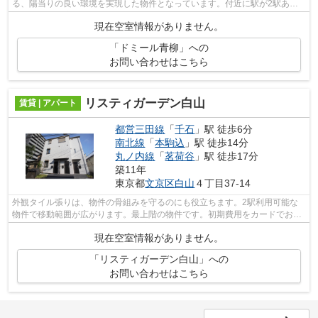
る、陽当りの良い環境を実現した物件となっています。付近に駅が2駅あ
り、行き先に応じて使い分けができます。駅...
現在空室情報がありません。
「ドミール青柳」への
お問い合わせはこちら
リスティガーデン白山
賃貸 | アパート
都営三田線
「
千石
」駅 徒歩6分
南北線
「
本駒込
」駅 徒歩14分
丸ノ内線
「
茗荷谷
」駅 徒歩17分
築11年
東京都
文京区
白山
４丁目37-14
外観タイル張りは、物件の骨組みを守るのにも役立ちます。2駅利用可能な
物件で移動範囲が広がります。最上階の物件です。初期費用をカードでお支
払いいただけるので、カードで決済した...
現在空室情報がありません。
「リスティガーデン白山」への
お問い合わせはこちら