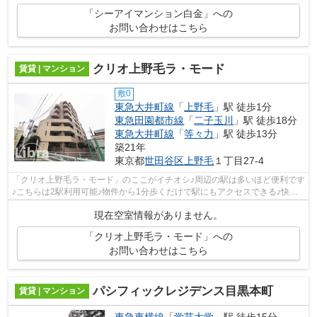
「シーアイマンション白金」への
お問い合わせはこちら
クリオ上野毛ラ・モード
賃貸 | マンション
敷0
東急大井町線
「
上野毛
」駅 徒歩1分
東急田園都市線
「
二子玉川
」駅 徒歩18分
東急大井町線
「
等々力
」駅 徒歩13分
築21年
東京都
世田谷区
上野毛
１丁目27-4
「クリオ上野毛ラ・モード」のここがイチオシ♪周辺の駅は多いほど便利です
♪こちらは2駅利用可能♪物件から1分歩くだけで駅にもアクセスできる♪快適
な周辺環境♪物件の個性を外観タイル張...
現在空室情報がありません。
「クリオ上野毛ラ・モード」への
お問い合わせはこちら
パシフィックレジデンス目黒本町
賃貸 | マンション
東急東横線
「
学芸大学
」駅 徒歩15分