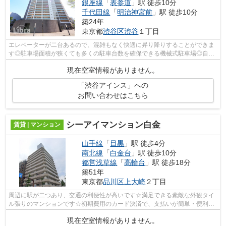
銀座線
「
表参道
」駅 徒歩10分
千代田線
「
明治神宮前
」駅 徒歩10分
築24年
東京都
渋谷区
渋谷
１丁目
エレベーターが二台あるので、混雑もなく快適に昇り降りすることができま
す◎駐車場面積が狭くても多くの駐車台数を確保できる機械式駐車場◎自宅
の最寄り駅が2つある2駅利用可の物件で...
現在空室情報がありません。
「渋谷アインス」への
お問い合わせはこちら
シーアイマンション白金
賃貸 | マンション
山手線
「
目黒
」駅 徒歩4分
南北線
「
白金台
」駅 徒歩10分
都営浅草線
「
高輪台
」駅 徒歩18分
築51年
東京都
品川区
上大崎
２丁目
周辺に駅が二つあり、交通の利便性が高いです☆満足できる素敵な外観タイ
ル張りのマンションです☆初期費用のカード決済で、支払いが簡単・便利☆
利便性の高い設備として注目されているの...
現在空室情報がありません。