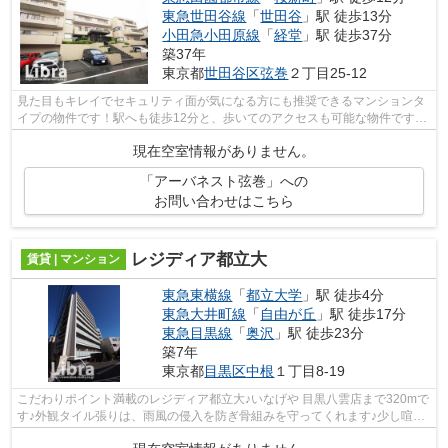
東急世田谷線
「
世田谷
」駅 徒歩13分
小田急小田原線
「
経堂
」駅 徒歩37分
築37年
東京都
世田谷区
弦巻
２丁目25-12
見た目もキレイでセキュリティ面が気になる方にも推奨できるマンションタ
イプの物件です！駅へも徒歩12分と、歩いてのアクセスも可能な物件です！
外観タイル張りの物件は、雨で汚れが...
現在空室情報がありません。
「アーバネスト弦巻」への
お問い合わせはこちら
レジディア都立大
賃貸 | マンション
東急東横線
「
都立大学
」駅 徒歩4分
東急大井町線
「
自由が丘
」駅 徒歩17分
東急目黒線
「
奥沢
」駅 徒歩23分
築7年
東京都
目黒区
中根
１丁目8-19
こだわりポイント満載のレジディア都立大♪いなげや 目黒八雲店まで320mで
す♪外観タイル張りは、雨風の侵入を防ぎ骨組みを守ってくれます♪少し喧騒
を離れていて駅から徒歩4分という駅近...