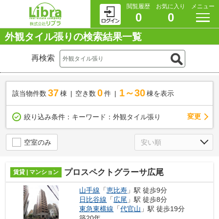
閲覧履歴
お気に入り
メニュー
0
0
外観タイル張りの検索結果一覧
再検索
37
0
1～30
該当物件数
棟
空き数
件
棟を表示
変更
絞り込み条件：
キーワード：外観タイル張り
空室のみ
プロスペクトグラーサ広尾
賃貸 | マンション
山手線
「
恵比寿
」駅 徒歩9分
日比谷線
「
広尾
」駅 徒歩8分
東急東横線
「
代官山
」駅 徒歩19分
築20年