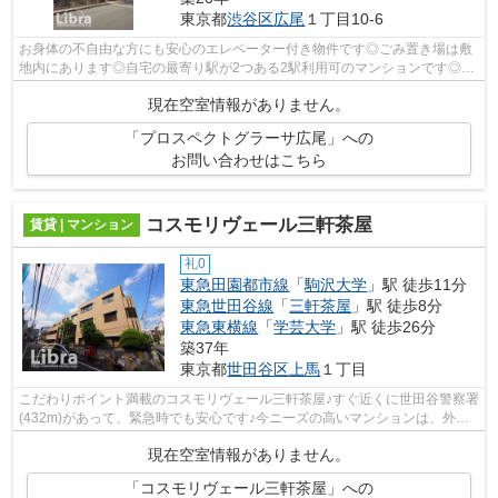
東京都
渋谷区
広尾
１丁目10-6
お身体の不自由な方にも安心のエレベーター付き物件です◎ごみ置き場は敷
地内にあります◎自宅の最寄り駅が2つある2駅利用可のマンションです◎タ
イルが張られているきれいな外観も特徴の...
現在空室情報がありません。
「プロスペクトグラーサ広尾」への
お問い合わせはこちら
コスモリヴェール三軒茶屋
賃貸 | マンション
礼0
東急田園都市線
「
駒沢大学
」駅 徒歩11分
東急世田谷線
「
三軒茶屋
」駅 徒歩8分
東急東横線
「
学芸大学
」駅 徒歩26分
築37年
東京都
世田谷区
上馬
１丁目
こだわりポイント満載のコスモリヴェール三軒茶屋♪すぐ近くに世田谷警察署
(432m)があって、緊急時でも安心です♪今ニーズの高いマンションは、外観
タイル張りのマンションです♪周辺の駅...
現在空室情報がありません。
「コスモリヴェール三軒茶屋」への