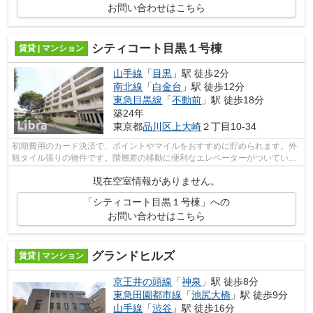
お問い合わせはこちら
シティコート目黒１号棟
賃貸 | マンション
山手線
「
目黒
」駅 徒歩2分
南北線
「
白金台
」駅 徒歩12分
東急目黒線
「
不動前
」駅 徒歩18分
築24年
東京都
品川区
上大崎
２丁目10-34
初期費用のカード決済で、ポイントやマイルをおすすめに貯められます。外
観タイル張りの物件です。階層差の移動に便利なエレベーターがついていま
す。少し喧騒を離れていて駅から徒歩2...
現在空室情報がありません。
「シティコート目黒１号棟」への
お問い合わせはこちら
グランドヒルズ
賃貸 | マンション
京王井の頭線
「
神泉
」駅 徒歩8分
東急田園都市線
「
池尻大橋
」駅 徒歩9分
山手線
「
渋谷
」駅 徒歩16分