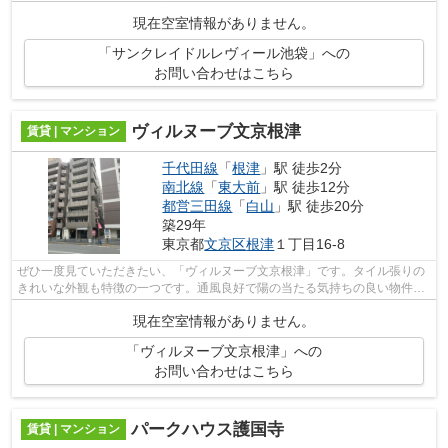
以上利用可の物件なので、交通アクセスの...
現在空室情報がありません。
「サンクレイドルレヴィール池袋」への
お問い合わせはこちら
ヴィルヌーブ文京根津
賃貸 | マンション
千代田線
「
根津
」駅 徒歩2分
南北線
「
東大前
」駅 徒歩12分
都営三田線
「
白山
」駅 徒歩20分
築29年
東京都
文京区
根津
１丁目16-8
ぜひ一度見ていただきたい、「ヴィルヌーブ文京根津」です。タイル張りの
きれいな外観も特徴の一つです。通風良好で陽の当たる気持ちの良い物件を
ご提供いたします。地上14階建てで景...
現在空室情報がありません。
「ヴィルヌーブ文京根津」への
お問い合わせはこちら
パークハウス護国寺
賃貸 | マンション