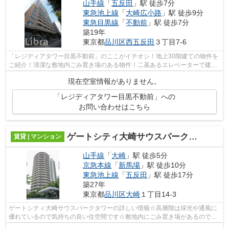
山手線
「
五反田
」駅 徒歩7分
東急池上線
「
大崎広小路
」駅 徒歩9分
東急目黒線
「
不動前
」駅 徒歩7分
築19年
東京都
品川区
西五反田
３丁目7-6
「レジディアタワー目黒不動前」のここがイチオシ！地上30階建ての物件を
ご紹介！清潔な敷地内ごみ置き場のある物件！二基あるエレベーターで建物
内の移動も円滑です！当社スタッフが...
現在空室情報がありません。
「レジディアタワー目黒不動前」への
お問い合わせはこちら
ゲートシティ大崎サウスパークタワー
賃貸 | マンション
山手線
「
大崎
」駅 徒歩5分
京急本線
「
新馬場
」駅 徒歩10分
東急池上線
「
五反田
」駅 徒歩17分
築27年
東京都
品川区
大崎
１丁目14-3
ゲートシティ大崎サウスパークタワーの詳しい情報☆高層階は採光や通風に
優れているので気持ちの良い住空間です☆敷地内にごみ置き場があるので、
収集日にたくさんのゴミ出しがしやすい...