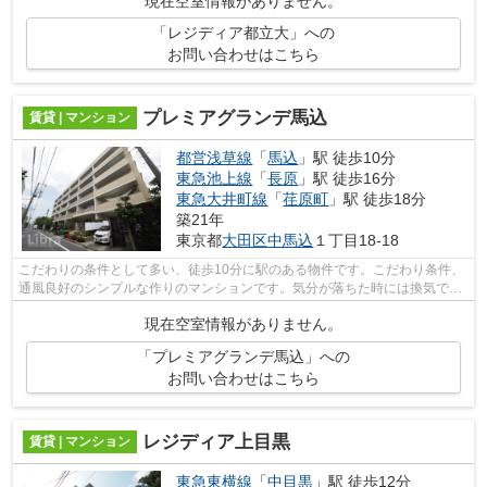
現在空室情報がありません。
「レジディア都立大」への
お問い合わせはこちら
プレミアグランデ馬込
賃貸 | マンション
都営浅草線
「
馬込
」駅 徒歩10分
東急池上線
「
長原
」駅 徒歩16分
東急大井町線
「
荏原町
」駅 徒歩18分
築21年
東京都
大田区
中馬込
１丁目18-18
こだわりの条件として多い、徒歩10分に駅のある物件です。こだわり条件、
通風良好のシンプルな作りのマンションです。気分が落ちた時には換気でリ
フレッシュしましょう。初期費用が用...
現在空室情報がありません。
「プレミアグランデ馬込」への
お問い合わせはこちら
レジディア上目黒
賃貸 | マンション
東急東横線
「
中目黒
」駅 徒歩12分