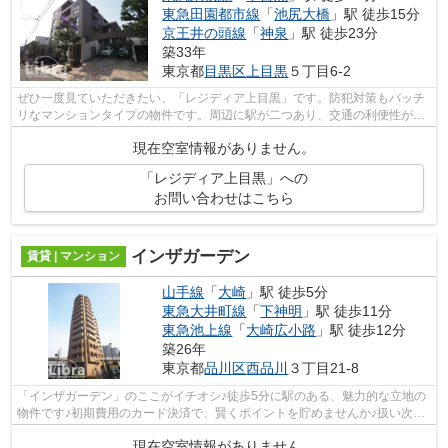
東急田園都市線
「
池尻大橋
」駅 徒歩15分
京王井の頭線
「
神泉
」駅 徒歩23分
築33年
東京都
目黒区
上目黒
５丁目6-2
ぜひ一度見ていただきたい、「レジディア上目黒」です。防犯対策もバッチ
リなマンションタイプの物件です。周辺に駅が二つあり、交通の利便性が高
いです。初期費用のカード決済で、ポ...
現在空室情報がありません。
「レジディア上目黒」への
お問い合わせはこちら
インザガーデン
賃貸 | マンション
山手線
「
大崎
」駅 徒歩5分
東急大井町線
「
下神明
」駅 徒歩11分
東急池上線
「
大崎広小路
」駅 徒歩12分
築26年
東京都
品川区
西品川
３丁目21-8
「インザガーデン」のここがイチオシ♪徒歩5分に駅のある、魅力的な立地の
物件です♪初期費用のカード決済で、賢くポイントを貯めませんか♪扱い次第
で外観タイル張りは、メンテナスフリ...
現在空室情報がありません。