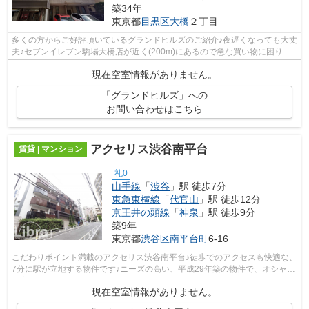
築34年
東京都
目黒区
大橋
２丁目
多くの方からご好評頂いているグランドヒルズのご紹介♪夜遅くなっても大丈
夫♪セブンイレブン駒場大橋店が近く(200m)にあるので急な買い物に困りに
くい立地です♪室内設備や機能性にこだ...
現在空室情報がありません。
「グランドヒルズ」への
お問い合わせはこちら
アクセリス渋谷南平台
賃貸 | マンション
礼0
山手線
「
渋谷
」駅 徒歩7分
東急東横線
「
代官山
」駅 徒歩12分
京王井の頭線
「
神泉
」駅 徒歩9分
築9年
東京都
渋谷区
南平台町
6-16
こだわりポイント満載のアクセリス渋谷南平台♪徒歩でのアクセスも快適な、
7分に駅が立地する物件です♪ニーズの高い、平成29年築の物件で、オシャレ
な室内が魅力的♪最上階にありますの...
現在空室情報がありません。