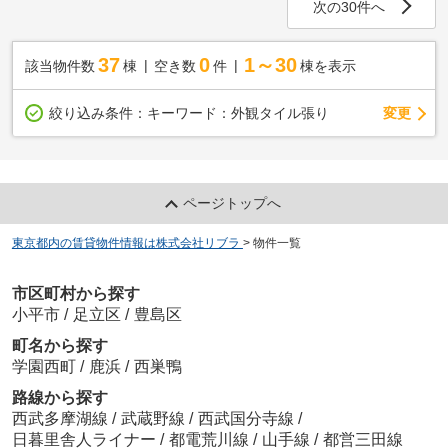
次の30件へ
37
0
1～30
該当物件数
棟
空き数
件
棟を表示
変更
絞り込み条件：
キーワード：外観タイル張り
ページトップへ
東京都内の賃貸物件情報は株式会社リブラ
>
物件一覧
市区町村から探す
小平市
/
足立区
/
豊島区
町名から探す
学園西町
/
鹿浜
/
西巣鴨
路線から探す
西武多摩湖線
/
武蔵野線
/
西武国分寺線
/
日暮里舎人ライナー
/
都電荒川線
/
山手線
/
都営三田線