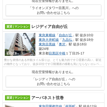
現在空室情報がありません。
「ライオンズタワー目黒川」への
お問い合わせはこちら
レジディア自由が丘
賃貸 | マンション
東急東横線
「
自由が丘
」駅 徒歩10分
東急大井町線
「
九品仏
」駅 徒歩18分
東急目黒線
「
奥沢
」駅 徒歩18分
築24年
東京都
目黒区
中根
１丁目25-17
豊かな表情のある外観タイル張りは、とても魅力的です◎需要の高い、駅近
の物件となっており、徒歩10分です◎階層差の移動も気にならないエレベー
タ付きの物件です◎10階建てで快適な物件...
現在空室情報がありません。
「レジディア自由が丘」への
お問い合わせはこちら
アーバネスト弦巻
賃貸 | マンション
東急田園都市線
「
桜新町
」駅 徒歩12分