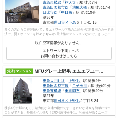
東急東横線
「
祐天寺
」駅 徒歩7分
東急田園都市線
「
池尻大橋
」駅 徒歩17分
日比谷線
「
中目黒
」駅 徒歩19分
築36年
東京都
世田谷区
下馬
５丁目41-15
多くの方からご好評頂いているエトワール下馬のご紹介♪初期費用のカード決
済で、賢くポイントを貯めませんか♪最上階のマンションなので、きっとご満
足頂けるかと思います♪徒歩でも駅へ...
現在空室情報がありません。
「エトワール下馬」への
お問い合わせはこちら
MFUグレー上野毛 エムエフユーグレー上野毛
賃貸 | マンション
東急大井町線
「
上野毛
」駅 徒歩4分
東急田園都市線
「
二子玉川
」駅 徒歩21分
東急東横線
「
田園調布
」駅 徒歩40分
築27年
東京都
世田谷区
上野毛
２丁目5-24
徒歩4分に駅のある、魅力的な立地の物件です！きれいな外観を簡単に保つ
ことができる、外観タイル張り！2駅利用可物件は、利便性が高くニーズの
ある物件です！初期費用カード決済で、...