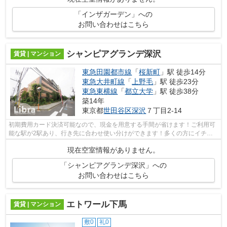
「インザガーデン」への
お問い合わせはこちら
シャンピアグランデ深沢
賃貸 | マンション
東急田園都市線
「
桜新町
」駅 徒歩14分
東急大井町線
「
上野毛
」駅 徒歩23分
東急東横線
「
都立大学
」駅 徒歩38分
築14年
東京都
世田谷区
深沢
７丁目2-14
初期費用カード決済可能なので、現金を用意する手間が省けます！ご利用可
能な駅が2駅あり、行き先に合わせ使い分けができます！多くの方にイチオ
シのエレベーター付き物件はこちらです...
現在空室情報がありません。
「シャンピアグランデ深沢」への
お問い合わせはこちら
エトワール下馬
賃貸 | マンション
敷0
礼0