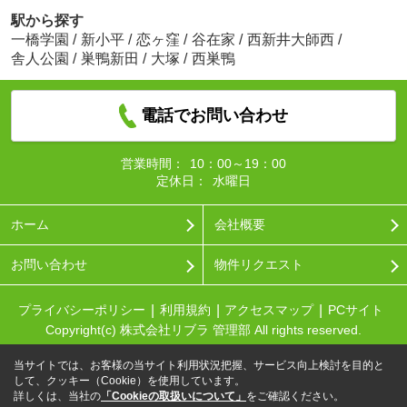
駅から探す
一橋学園
/
新小平
/
恋ヶ窪
/
谷在家
/
西新井大師西
/
舎人公園
/
巣鴨新田
/
大塚
/
西巣鴨
電話でお問い合わせ
営業時間：
10：00～19：00
定休日：
水曜日
ホーム
会社概要
お問い合わせ
物件リクエスト
プライバシーポリシー
利用規約
アクセスマップ
PCサイト
Copyright(c) 株式会社リブラ 管理部 All rights reserved.
当サイトでは、お客様の当サイト利用状況把握、サービス向上検討を目的と
して、クッキー（Cookie）を使用しています。
詳しくは、当社の
「Cookieの取扱いについて」
をご確認ください。