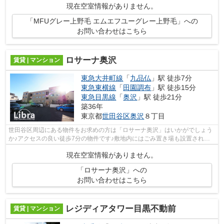
現在空室情報がありません。
「MFUグレー上野毛 エムエフユーグレー上野毛」への
お問い合わせはこちら
ロサーナ奥沢
賃貸 | マンション
東急大井町線
「
九品仏
」駅 徒歩7分
東急東横線
「
田園調布
」駅 徒歩15分
東急目黒線
「
奥沢
」駅 徒歩21分
築36年
東京都
世田谷区
奥沢
８丁目
世田谷区周辺にある物件をお求めの方は「ロサーナ奥沢」はいかがでしょう
か♪アクセスの良い徒歩7分の物件です♪敷地内にはごみ置き場も設置されて
います♪クレジットカードで初期費用が...
現在空室情報がありません。
「ロサーナ奥沢」への
お問い合わせはこちら
レジディアタワー目黒不動前
賃貸 | マンション