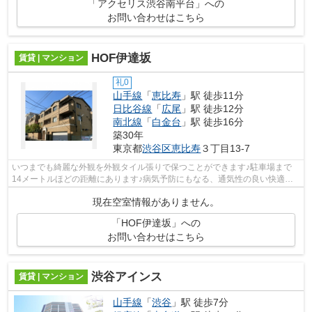
「アクセリス渋谷南平台」への
お問い合わせはこちら
HOF伊達坂
賃貸 | マンション
礼0
山手線
「
恵比寿
」駅 徒歩11分
日比谷線
「
広尾
」駅 徒歩12分
南北線
「
白金台
」駅 徒歩16分
築30年
東京都
渋谷区
恵比寿
３丁目13-7
いつまでも綺麗な外観を外観タイル張りで保つことができます♪駐車場まで
14メートルほどの距離にあります♪病気予防にもなる、通気性の良い快適な
マンションです♪ポイントが一挙に貯まる...
現在空室情報がありません。
「HOF伊達坂」への
お問い合わせはこちら
渋谷アインス
賃貸 | マンション
山手線
「
渋谷
」駅 徒歩7分