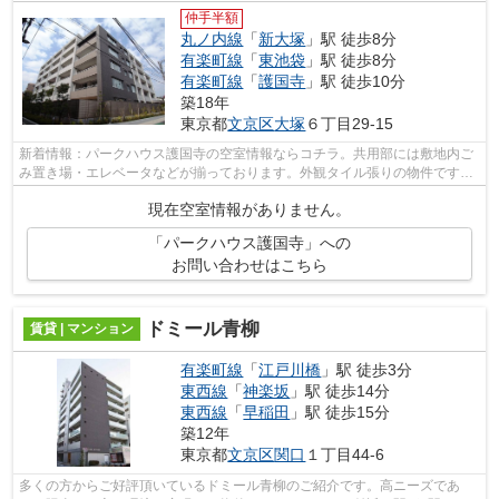
仲手半額
丸ノ内線
「
新大塚
」駅 徒歩8分
有楽町線
「
東池袋
」駅 徒歩8分
有楽町線
「
護国寺
」駅 徒歩10分
築18年
東京都
文京区
大塚
６丁目29-15
新着情報：パークハウス護国寺の空室情報ならコチラ。共用部には敷地内ご
み置き場・エレベータなどが揃っております。外観タイル張りの物件です。
造りとデザインに関して、自信をもっ...
現在空室情報がありません。
「パークハウス護国寺」への
お問い合わせはこちら
ドミール青柳
賃貸 | マンション
有楽町線
「
江戸川橋
」駅 徒歩3分
東西線
「
神楽坂
」駅 徒歩14分
東西線
「
早稲田
」駅 徒歩15分
築12年
東京都
文京区
関口
１丁目44-6
多くの方からご好評頂いているドミール青柳のご紹介です。高ニーズであ