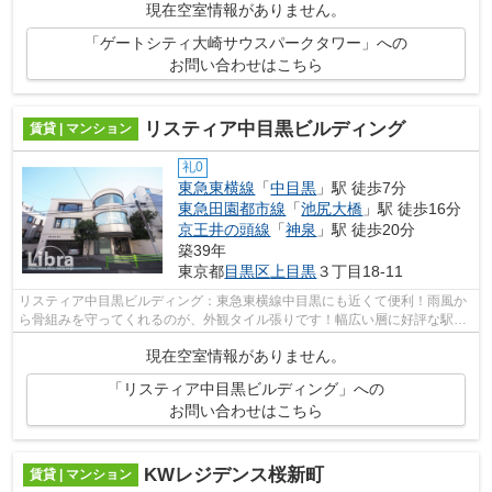
現在空室情報がありません。
「ゲートシティ大崎サウスパークタワー」への
お問い合わせはこちら
リスティア中目黒ビルディング
賃貸 | マンション
礼0
東急東横線
「
中目黒
」駅 徒歩7分
東急田園都市線
「
池尻大橋
」駅 徒歩16分
京王井の頭線
「
神泉
」駅 徒歩20分
築39年
東京都
目黒区
上目黒
３丁目18-11
リスティア中目黒ビルディング：東急東横線中目黒にも近くて便利！雨風か
ら骨組みを守ってくれるのが、外観タイル張りです！幅広い層に好評な駅か
ら徒歩7分に立地する物件となります！...
現在空室情報がありません。
「リスティア中目黒ビルディング」への
お問い合わせはこちら
KWレジデンス桜新町
賃貸 | マンション