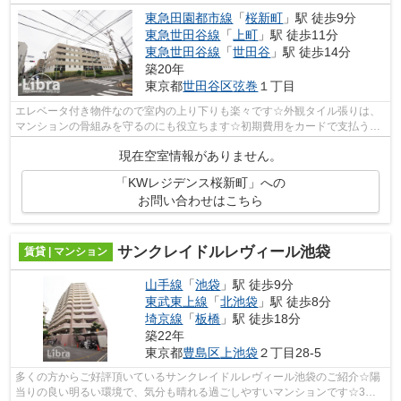
東急田園都市線
「
桜新町
」駅 徒歩9分
東急世田谷線
「
上町
」駅 徒歩11分
東急世田谷線
「
世田谷
」駅 徒歩14分
築20年
東京都
世田谷区
弦巻
１丁目
エレベータ付き物件なので室内の上り下りも楽々です☆外観タイル張りは、
マンションの骨組みを守るのにも役立ちます☆初期費用をカードで支払う
と、ポイントが貯まりやすいですよ☆物件か...
現在空室情報がありません。
「KWレジデンス桜新町」への
お問い合わせはこちら
サンクレイドルレヴィール池袋
賃貸 | マンション
山手線
「
池袋
」駅 徒歩9分
東武東上線
「
北池袋
」駅 徒歩8分
埼京線
「
板橋
」駅 徒歩18分
築22年
東京都
豊島区
上池袋
２丁目28-5
多くの方からご好評頂いているサンクレイドルレヴィール池袋のご紹介☆陽
当りの良い明るい環境で、気分も晴れる過ごしやすいマンションです☆3駅