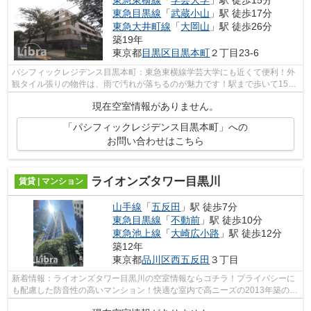
東急目黒線
「
武蔵小山
」駅 徒歩17分
東急大井町線
「
大岡山
」駅 徒歩26分
築19年
東京都
目黒区
目黒本町
２丁目23-6
パシフィックレジデンス目黒本町：東急東横線学芸大学にも近くて便利！外
観タイル張りの物件は、雨で汚れが落ちるのが魅力です！駅まで歩いて15分
ほどの、魅力的な立地の物件です！初...
現在空室情報がありません。
「パシフィックレジデンス目黒本町」への
お問い合わせはこちら
ライオンズタワー目黒川
賃貸 | マンション
山手線
「
五反田
」駅 徒歩7分
東急目黒線
「
不動前
」駅 徒歩10分
東急池上線
「
大崎広小路
」駅 徒歩12分
築12年
東京都
品川区
西五反田
３丁目
新着情報：ライオンズタワー目黒川の空室情報ならコチラ！プライバシーに
も配慮した防音性の高いマンション！快適な室内で高ニーズの2013年築の物
件となります！初期費用カード決済で...