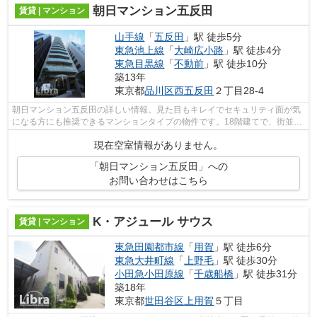
朝日マンション五反田
賃貸 | マンション
山手線
「
五反田
」駅 徒歩5分
東急池上線
「
大崎広小路
」駅 徒歩4分
東急目黒線
「
不動前
」駅 徒歩10分
築13年
東京都
品川区
西五反田
２丁目28-4
朝日マンション五反田の詳しい情報。見た目もキレイでセキュリティ面が気
になる方にも推奨できるマンションタイプの物件です。18階建てで、街並み
に溶け込んだ落ち着いた建物。物件周...
現在空室情報がありません。
「朝日マンション五反田」への
お問い合わせはこちら
K・アジュール サウス
賃貸 | マンション
東急田園都市線
「
用賀
」駅 徒歩6分
東急大井町線
「
上野毛
」駅 徒歩30分
小田急小田原線
「
千歳船橋
」駅 徒歩31分
築18年
東京都
世田谷区
上用賀
５丁目