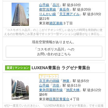
山手線
「
品川
」駅 徒歩10分
都営浅草線
「
泉岳寺
」駅 徒歩20分
りんかい線
「
天王洲アイル
」駅 徒歩19分
築21年
東京都
港区
港南
３丁目
「コスモポリス品川」のここがイチオシ☆忙しいあなたの時間を有効的に使
えるのが敷地内ごみ置き場です☆タワー型マンションは騒音がなく休日も落
ち着いて家で過ごせます☆外装にこだわっ...
現在空室情報がありません。
「コスモポリス品川」への
お問い合わせはこちら
LUXENA青葉台 ラグゼナ青葉台
賃貸 | マンション
フリーレント
京王井の頭線
「
神泉
」駅 徒歩5分
山手線
「
渋谷
」駅 徒歩11分
東急田園都市線
「
池尻大橋
」駅 徒歩12分
築6年
東京都
目黒区
青葉台
４丁目
ぜひ一度見ていただきたい、「LUXENA青葉台 ラグゼナ青葉台」です☆近場