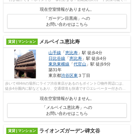
す！入居者にとっても扱いやすい敷地内...
現在空室情報がありません。
「ガーデン目黒南」への
お問い合わせはこちら
メルベイユ恵比寿
賃貸 | マンション
山手線
「
恵比寿
」駅 徒歩4分
日比谷線
「
恵比寿
」駅 徒歩4分
東急東横線
「
代官山
」駅 徒歩9分
築31年
東京都
渋谷区
東
３丁目
歩いて484mの場所にライフ渋谷東店があるのもポイント◎物件周辺には、
徒歩4分圏内に駅などもあり、交通環境も快適です◎エレベーター付きの物
件はもはやマストな条件です◎敷地内ごみ置...
現在空室情報がありません。
「メルベイユ恵比寿」への
お問い合わせはこちら
ライオンズガーデン碑文谷
賃貸 | マンション