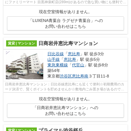
にファミリーマート 目黒神泉町店(289m)があるので急な買い物にも便利です
☆多くの方にイチオシのエレベーター付...
現在空室情報がありません。
「LUXENA青葉台 ラグゼナ青葉台」への
お問い合わせはこちら
日商岩井恵比寿マンション
賃貸 | マンション
日比谷線
「
恵比寿
」駅 徒歩3分
山手線
「
恵比寿
」駅 徒歩5分
東急東横線
「
代官山
」駅 徒歩8分
築54年
東京都
渋谷区
恵比寿南
３丁目11-8
日商岩井恵比寿マンション：日比谷線恵比寿にも近くて便利☆初期費用のカ
ード決済で、賢くポイントを貯めませんか☆敷地内ごみ置き場があるので、
忙しくてゴミを出す時間がないという方...
現在空室情報がありません。
「日商岩井恵比寿マンション」への
お問い合わせはこちら
プライマル渋谷桜丘
賃貸 | マンション