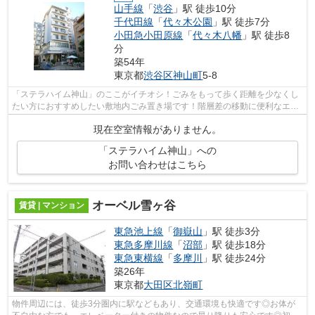
山手線
「
渋谷
」駅 徒歩10分
千代田線
「
代々木公園
」駅 徒歩7分
小田急小田原線
「
代々木八幡
」駅 徒歩8
分
築54年
東京都
渋谷区
神山町
5-8
「ステラハイム神山」のここがイチオシ！ごみをもって歩く距離を少なくし
たい方におすすめしたい敷地内ごみ置き場です！階層差の移動に便利なエレ
ベーターがついています！お好きな駅...
現在空室情報がありません。
「ステラハイム神山」への
お問い合わせはこちら
オーベル雪ヶ谷
賃貸 | マンション
東急池上線
「
御嶽山
」駅 徒歩3分
東急多摩川線
「
沼部
」駅 徒歩18分
東急東横線
「
多摩川
」駅 徒歩24分
築26年
東京都
大田区
北嶺町
物件周辺には、徒歩3分圏内に駅などもあり、交通環境も快適です◎お体が