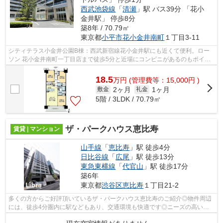
西武池袋線
「
清瀬
」駅 バス39分 「花小
金井駅」 停歩8分
築8年 / 70.79㎡
東京都
小平市
花小金井南町
１丁目3-11
シティテラス小金井公園B棟：西武新宿線花小金井駅にも近くて便利。ロー
ソン 花小金井南町一丁目店まで徒歩5分と近場にコンビニがあるのもポイン
ト。共用部には敷地内ごみ置き場・エレ...
18.5
万
円
(管理費等：15,000円 )
2ヶ月
1ヶ月
敷金
礼金
5階 / 3LDK / 70.79㎡
ザ・パークハウス恵比寿
賃貸 | マンション
山手線
「
恵比寿
」駅 徒歩4分
日比谷線
「
広尾
」駅 徒歩13分
東急東横線
「
代官山
」駅 徒歩17分
築6年
東京都
渋谷区
恵比寿
１丁目21-2
多くの方からご好評頂いているザ・パークハウス恵比寿のご紹介◎物件周辺
には、徒歩4分圏内に駅などもあり、交通環境も快適です◎ニーズの高いエ
レベーター付き物件はこちらです◎付近に...