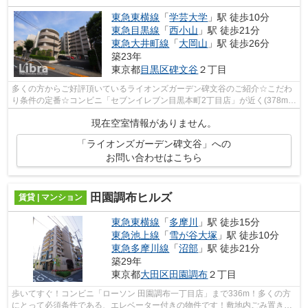
東急東横線
「
学芸大学
」駅 徒歩10分
東急目黒線
「
西小山
」駅 徒歩21分
東急大井町線
「
大岡山
」駅 徒歩26分
築23年
東京都
目黒区
碑文谷
２丁目
多くの方からご好評頂いているライオンズガーデン碑文谷のご紹介☆こだわ
り条件の定番☆コンビニ「セブンイレブン目黒本町2丁目店」が近く(378m)
にあります☆ごみ置き場も用意されており...
現在空室情報がありません。
「ライオンズガーデン碑文谷」への
お問い合わせはこちら
田園調布ヒルズ
賃貸 | マンション
東急東横線
「
多摩川
」駅 徒歩15分
東急池上線
「
雪が谷大塚
」駅 徒歩10分
東急多摩川線
「
沼部
」駅 徒歩21分
築29年
東京都
大田区
田園調布
２丁目
歩いてすぐ！コンビニ「ローソン 田園調布一丁目店」まで336m！多くの方
にとって必須条件である、エレベーター付きの物件です！敷地内ごみ置き場