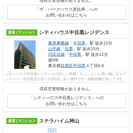
現在空室情報がありません。
「ザ・パークハウス恵比寿」への
お問い合わせはこちら
シティハウス中目黒レジデンス
賃貸 | マンション
東急東横線
「
中目黒
」駅 徒歩12分
山手線
「
目黒
」駅 徒歩15分
日比谷線
「
中目黒
」駅 徒歩12分
築9年
東京都
目黒区
中目黒
４丁目6-6
シティハウス中目黒レジデンスの詳しい情報！ちょっとした買い物にもセブ
ンイレブン中目黒店が近く(105m)にあり便利です！移動距離が短くてすむ、
敷地内ごみ置き場です！幅広い層に好...
現在空室情報がありません。
「シティハウス中目黒レジデンス」への
お問い合わせはこちら
ステラハイム神山
賃貸 | マンション
礼0