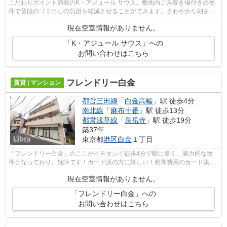
こだわりポイント満載のK・アジュール サウス。敷地内ごみ置き場付きの物
件で普段のゴミ出しの負担を軽減させることができます。さわやかな朝を迎
えることのできる通風良好な物件。ポ...
現在空室情報がありません。
「K・アジュール サウス」への
お問い合わせはこちら
フレンドリー白金
賃貸 | マンション
都営三田線
「
白金高輪
」駅 徒歩4分
南北線
「
麻布十番
」駅 徒歩13分
都営浅草線
「
泉岳寺
」駅 徒歩19分
築37年
東京都
港区
白金
１丁目
「フレンドリー白金」のここがイチオシ！徒歩4分で駅に着く、魅力的な物
件となっており、好評です！カード派の方に嬉しい！初期費用のカード決済
が可能です！プライバシーにも配慮した...
現在空室情報がありません。
「フレンドリー白金」への
お問い合わせはこちら