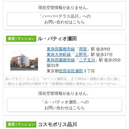
内ごみ置き場があればごみをもって歩...
現在空室情報がありません。
「ハーバーテラス品川」への
お問い合わせはこちら
ル・パティオ瀬田
賃貸 | マンション
東急田園都市線
「
用賀
」駅 徒歩9分
東急大井町線
「
上野毛
」駅 徒歩17分
東急田園都市線
「
二子玉川
」駅 徒歩20分
築31年
東京都
世田谷区
瀬田
３丁目
歩いてすぐ！コンビニ「ローソン瀬田店」まで361m！移動の多い方に嬉し
い駅から徒歩9分の物件です！階層差の移動に便利なエレベーターがついて
います！プライバシーをしっかり守れる、...
現在空室情報がありません。
「ル・パティオ瀬田」への
お問い合わせはこちら
コスモポリス品川
賃貸 | マンション