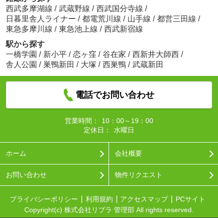
西武多摩湖線
/
武蔵野線
/
西武国分寺線
/
日暮里舎人ライナー
/
都電荒川線
/
山手線
/
都営三田線
/
東急多摩川線
/
東急池上線
/
西武新宿線
駅から探す
一橋学園
/
新小平
/
恋ヶ窪
/
谷在家
/
西新井大師西
/
舎人公園
/
巣鴨新田
/
大塚
/
西巣鴨
/
武蔵新田
電話でお問い合わせ
営業時間：
10：00～19：00
定休日：
水曜日
ホーム
会社概要
お問い合わせ
物件リクエスト
プライバシーポリシー
利用規約
アクセスマップ
PCサイト
Copyright(c) 株式会社リブラ 管理部 All rights reserved.