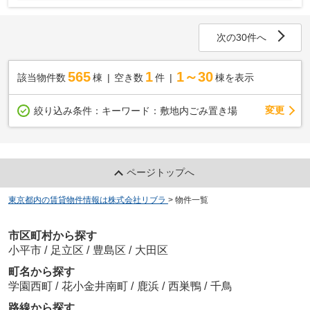
次の30件へ
565
1
1～30
該当物件数
棟
空き数
件
棟を表示
変更
絞り込み条件：
キーワード：敷地内ごみ置き場
ページトップへ
東京都内の賃貸物件情報は株式会社リブラ
>
物件一覧
市区町村から探す
小平市
/
足立区
/
豊島区
/
大田区
町名から探す
学園西町
/
花小金井南町
/
鹿浜
/
西巣鴨
/
千鳥
路線から探す