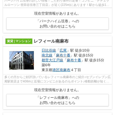
パークハイム弦巻の詳しい情報！こだわり条件の定番！コンビニ「ナチュラ
ルローソン 世田谷弦巻三丁目店」が近く(225m)にあります！駅から徒歩10
分の物件で、電車での通勤も十分便利な...
現在空室情報がありません。
「パークハイム弦巻」への
お問い合わせはこちら
レフィール南麻布
賃貸 | マンション
日比谷線
「
広尾
」駅 徒歩10分
南北線
「
麻布十番
」駅 徒歩15分
都営大江戸線
「
麻布十番
」駅 徒歩15分
築6年
東京都
港区
南麻布
４丁目
多くの方からご好評頂いているレフィール南麻布のご紹介♪セブンイレブン広
尾駅前店まで408mと近場にコンビニがあるのもポイント♪移動距離が短くて
すむ、敷地内ごみ置き場です♪初期費用...
現在空室情報がありません。
「レフィール南麻布」への
お問い合わせはこちら