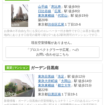
山手線
「
恵比寿
」駅 徒歩9分
日比谷線
「
広尾
」駅 徒歩8分
東急東横線
「
代官山
」駅 徒歩19分
築20年
東京都
渋谷区
広尾
１丁目10-6
お身体の不自由な方にも安心のエレベーター付き物件です◎ごみ置き場は敷
地内にあります◎自宅の最寄り駅が2つある2駅利用可のマンションです◎タ
イルが張られているきれいな外観も特徴の...
現在空室情報がありません。
「プロスペクトグラーサ広尾」への
お問い合わせはこちら
ガーデン目黒南
賃貸 | マンション
東急目黒線
「
洗足
」駅 徒歩12分
東急大井町線
「
大岡山
」駅 徒歩14分
東急東横線
「
都立大学
」駅 徒歩21分
築22年
東京都
目黒区
南
１丁目19-1
新着情報：ガーデン目黒南の空室情報ならコチラ！ニーズのあるエレベータ
ー付き物件です！ポイントが一挙に貯まる！初期費用のカード決済可能で