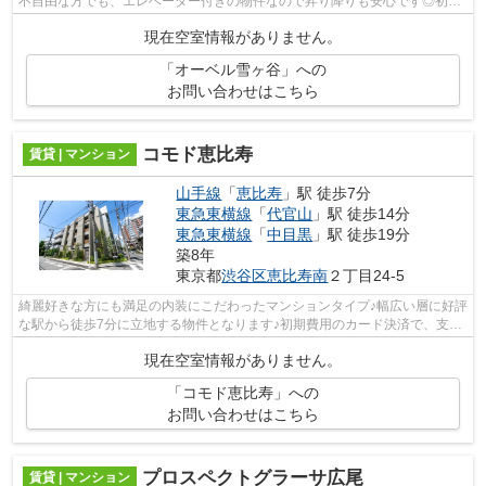
不自由な方でも、エレベーター付きの物件なので昇り降りも安心です◎初期
費用のカード決済で、支払いが簡単・便利...
現在空室情報がありません。
「オーベル雪ヶ谷」への
お問い合わせはこちら
コモド恵比寿
賃貸 | マンション
山手線
「
恵比寿
」駅 徒歩7分
東急東横線
「
代官山
」駅 徒歩14分
東急東横線
「
中目黒
」駅 徒歩19分
築8年
東京都
渋谷区
恵比寿南
２丁目24-5
綺麗好きな方にも満足の内装にこだわったマンションタイプ♪幅広い層に好評
な駅から徒歩7分に立地する物件となります♪初期費用のカード決済で、支払
いが簡単・便利♪多くの人が条件とし...
現在空室情報がありません。
「コモド恵比寿」への
お問い合わせはこちら
プロスペクトグラーサ広尾
賃貸 | マンション