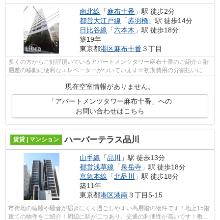
南北線
「
麻布十番
」駅 徒歩2分
都営大江戸線
「
赤羽橋
」駅 徒歩14分
日比谷線
「
六本木
」駅 徒歩18分
築19年
東京都
港区
麻布十番
３丁目
多くの方からご好評頂いているアパートメンツタワー麻布十番のご紹介☆階
層差の移動に便利なエレベーターがついています☆初期費用の分割払いにも
☆初期費用のカード決済が可能です☆地上1...
現在空室情報がありません。
「アパートメンツタワー麻布十番」への
お問い合わせはこちら
ハーバーテラス品川
賃貸 | マンション
山手線
「
品川
」駅 徒歩13分
都営浅草線
「
泉岳寺
」駅 徒歩18分
京急本線
「
北品川
」駅 徒歩18分
築11年
東京都
港区
港南
３丁目5-15
市街地の喧騒や騒音が届きにくく過ごしやすい高層階の物件です！地上15階
建ての物件をご紹介！周辺に駅が二つあり、交通の利便性が高いです！敷地