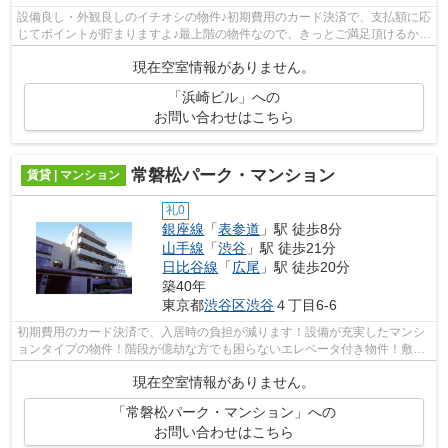
設備良し・外観良しのイチオシの物件♪初期費用のカード決済で、支払額に応
じてポイントが貯まりますよ♪最上階の物件なので、きっとご満足頂けるかと
思います♪手軽にゴミ出しがしやすい...
現在空室情報がありません。
「浜崎ビル」への
お問い合わせはこちら
常磐松パーク・マンション
賃貸 | マンション
礼0
銀座線
「
表参道
」駅 徒歩8分
山手線
「
渋谷
」駅 徒歩21分
日比谷線
「
広尾
」駅 徒歩20分
築40年
東京都
渋谷区
渋谷
４丁目6-6
初期費用のカード決済で、入居時の負担が減ります！設備が充実したマンシ
ョンタイプの物件！階段が億劫な方でも困らないエレベータ付き物件！敷地
内にはちゃんとごみ置き場もあります...
現在空室情報がありません。
「常磐松パーク・マンション」への
お問い合わせはこちら