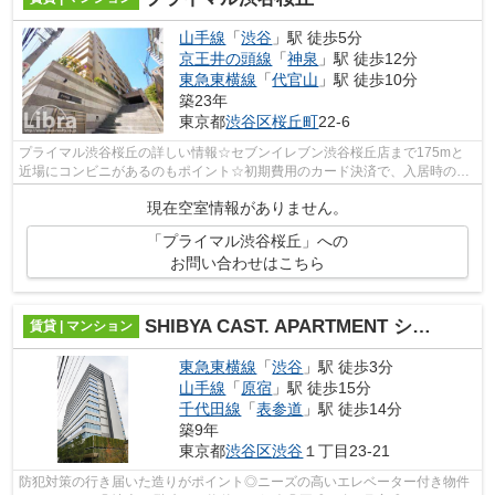
山手線
「
渋谷
」駅 徒歩5分
京王井の頭線
「
神泉
」駅 徒歩12分
東急東横線
「
代官山
」駅 徒歩10分
築23年
東京都
渋谷区
桜丘町
22-6
プライマル渋谷桜丘の詳しい情報☆セブンイレブン渋谷桜丘店まで175mと
近場にコンビニがあるのもポイント☆初期費用のカード決済で、入居時の負
担が減ります☆こだわり派の方も満足度の高...
現在空室情報がありません。
「プライマル渋谷桜丘」への
お問い合わせはこちら
SHIBYA CAST. APARTMENT シブヤキャストアパートメント
賃貸 | マンション
東急東横線
「
渋谷
」駅 徒歩3分
山手線
「
原宿
」駅 徒歩15分
千代田線
「
表参道
」駅 徒歩14分
築9年
東京都
渋谷区
渋谷
１丁目23-21
防犯対策の行き届いた造りがポイント◎ニーズの高いエレベーター付き物件