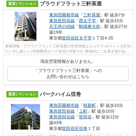
プラウドフラット三軒茶屋
賃貸 | マンション
東急田園都市線
「
三軒茶屋
」駅 徒歩7分
東急世田谷線
「
西太子堂
」駅 徒歩15分
京王井の頭線
「
駒場東大前
」駅 徒歩27分
築19年
東京都
世田谷区
太子堂
１丁目4-25
新着情報：プラウドフラット三軒茶屋の空室情報ならコチラ♪ポイントを貯め
たい方に嬉しい♪初期費用カード決済が可能です♪敷地内にごみ置き場がある
ので、収集日にたくさんのゴミ出しが...
現在空室情報がありません。
「プラウドフラット三軒茶屋」への
お問い合わせはこちら
パークハイム弦巻
賃貸 | マンション
東急田園都市線
「
桜新町
」駅 徒歩10分
東急世田谷線
「
上町
」駅 徒歩10分
東急世田谷線
「
世田谷
」駅 徒歩12分
築43年
東京都
世田谷区
弦巻
１丁目