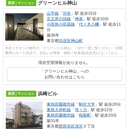
グリーンヒル神山
賃貸 | マンション
山手線
「
渋谷
」駅 徒歩15分
京王井の頭線
「
神泉
」駅 徒歩10分
小田急小田原線
「
代々木八幡
」駅 徒歩11
分
築36年
東京都
渋谷区
神山町
当社イチオシの物件の「グリーンヒル神山」！ぜひ一度ご覧ください！初期
費用のカード決済で、支払いが簡単・便利！駐車場(自走式)となっておりま
すのでご安心ください！プライバシー...
現在空室情報がありません。
「グリーンヒル神山」への
お問い合わせはこちら
浜崎ビル
賃貸 | マンション
東急田園都市線
「
駒沢大学
」駅 徒歩20分
東急大井町線
「
等々力
」駅 徒歩22分
東急田園都市線
「
桜新町
」駅 徒歩23分
築31年
東京都
世田谷区
深沢
５丁目