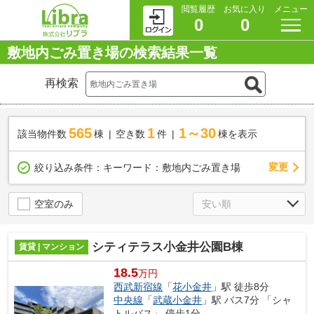
閲覧履歴
お気に入り
メニュー
0
0
敷地内ごみ置き場の検索結果一覧
再検索
565
1
1～30
該当物件数
棟
空き数
件
棟を表示
変更
絞り込み条件：
キーワード：敷地内ごみ置き場
空室のみ
シティテラス小金井公園B棟
賃貸 | マンション
18.5
万円
西武新宿線
「
花小金井
」駅 徒歩8分
中央線
「
武蔵小金井
」駅 バス7分 「シャ
トルバス」 停歩1分