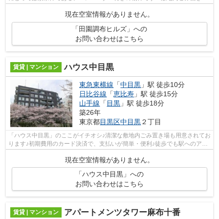
は、毎日のごみ捨ての煩わしさを軽減し...
現在空室情報がありません。
「田園調布ヒルズ」への
お問い合わせはこちら
ハウス中目黒
賃貸 | マンション
東急東横線
「
中目黒
」駅 徒歩10分
日比谷線
「
恵比寿
」駅 徒歩15分
山手線
「
目黒
」駅 徒歩18分
築26年
東京都
目黒区
中目黒
２丁目
「ハウス中目黒」のここがイチオシ♪清潔な敷地内ごみ置き場も用意されてお
ります♪初期費用のカード決済で、支払いが簡単・便利♪徒歩でも駅へのアク
セスが可能な、10分に立地する物件で...
現在空室情報がありません。
「ハウス中目黒」への
お問い合わせはこちら
アパートメンツタワー麻布十番
賃貸 | マンション