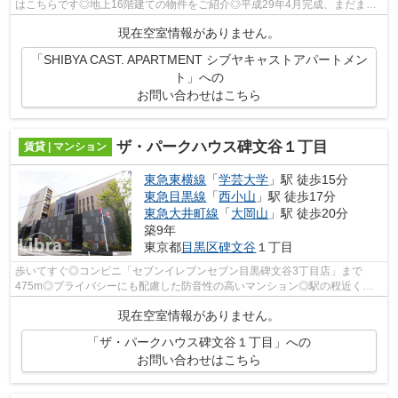
はこちらです◎地上16階建ての物件をご紹介◎平成29年4月完成、まだまだ
新しい築浅物件◎渋谷区エリアにある賃貸情...
現在空室情報がありません。
「SHIBYA CAST. APARTMENT シブヤキャストアパートメン
ト」への
お問い合わせはこちら
ザ・パークハウス碑文谷１丁目
賃貸 | マンション
東急東横線
「
学芸大学
」駅 徒歩15分
東急目黒線
「
西小山
」駅 徒歩17分
東急大井町線
「
大岡山
」駅 徒歩20分
築9年
東京都
目黒区
碑文谷
１丁目
歩いてすぐ◎コンビニ「セブンイレブンセブン目黒碑文谷3丁目店」まで
475m◎プライバシーにも配慮した防音性の高いマンション◎駅の程近くに
立地する物件となり、徒歩15分程でアクセスで...
現在空室情報がありません。
「ザ・パークハウス碑文谷１丁目」への
お問い合わせはこちら