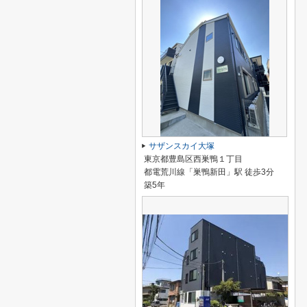
サザンスカイ大塚
東京都豊島区西巣鴨１丁目
都電荒川線「巣鴨新田」駅 徒歩3分
築5年