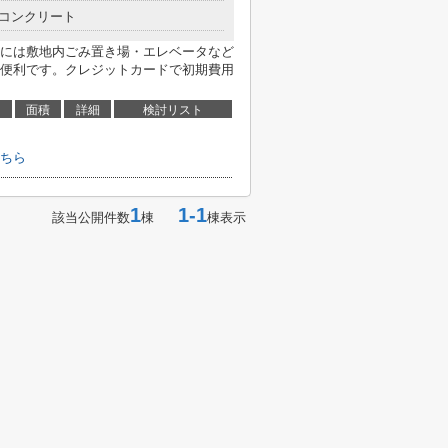
コンクリート
には敷地内ごみ置き場・エレベータなど
便利です。クレジットカードで初期費用
面積
詳細
検討リスト
ちら
1
1-1
該当公開件数
棟
棟表示