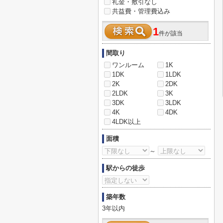
礼金・敷引なし
共益費・管理費込み
1
件が該当
間取り
ワンルーム
1K
1DK
1LDK
2K
2DK
2LDK
3K
3DK
3LDK
4K
4DK
4LDK以上
面積
～
駅からの徒歩
築年数
3年以内