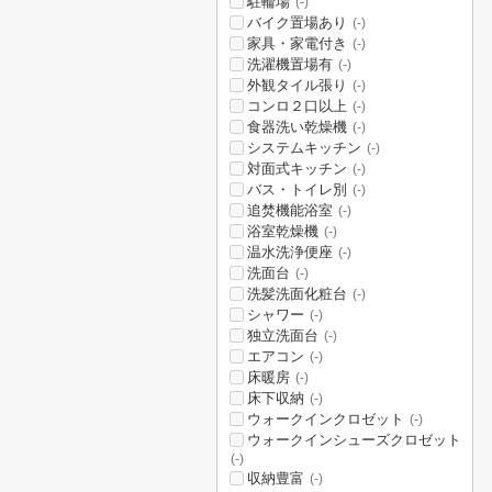
駐輪場
(-)
バイク置場あり
(-)
家具・家電付き
(-)
洗濯機置場有
(-)
外観タイル張り
(-)
コンロ２口以上
(-)
食器洗い乾燥機
(-)
システムキッチン
(-)
対面式キッチン
(-)
バス・トイレ別
(-)
追焚機能浴室
(-)
浴室乾燥機
(-)
温水洗浄便座
(-)
洗面台
(-)
洗髪洗面化粧台
(-)
シャワー
(-)
独立洗面台
(-)
エアコン
(-)
床暖房
(-)
床下収納
(-)
ウォークインクロゼット
(-)
ウォークインシューズクロゼット
(-)
収納豊富
(-)