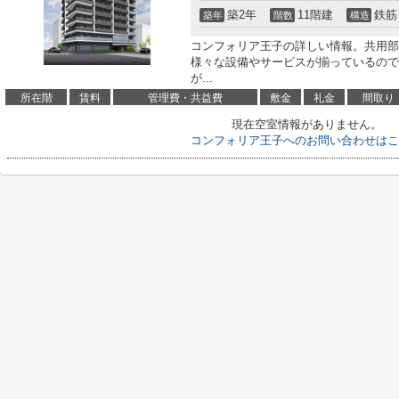
築2年
11階建
鉄筋
築年
階数
構造
コンフォリア王子の詳しい情報。共用部
様々な設備やサービスが揃っているので
が...
所在階
賃料
管理費・共益費
敷金
礼金
間取り
現在空室情報がありません。
コンフォリア王子へのお問い合わせはこ