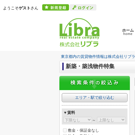
ようこそ
ゲスト
さん
ホーム
home
東京都内の賃貸物件情報は株式会社リブ
新築・築浅物件特集
エリア・駅で絞り込む
▼賃料
～
敷金・保証金なし