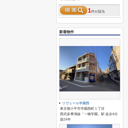
1
件が該当
新着物件
リヴェール学園西
東京都小平市学園西町１丁目
西武多摩湖線「一橋学園」駅 徒歩4分
築24年