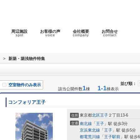
周辺施設
お客様の声
会社概要
お問合せ
spot
voice
company
contact
ラ
>
新築・築浅物件特集
並び順：
空室物件のみ表示
1
1-1
該当公開件数
棟
棟表示
コンフォリア王子
東京都
北区
王子
２丁目13-6
住所
交通
南北線
「
王子
」駅 徒歩3分
京浜東北線
「
王子
」駅 徒歩5分
都電荒川線
「
王子駅前
」駅 徒歩