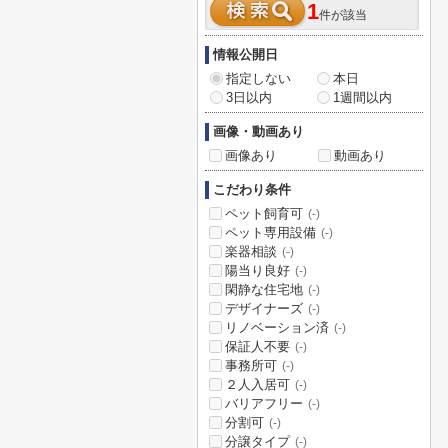
1
件が該当
情報公開日
指定しない
本日
3日以内
1週間以内
画像・動画あり
画像あり
動画あり
こだわり条件
ペット飼育可
(-)
ペット専用設備
(-)
楽器相談
(-)
陽当り良好
(-)
閑静な住宅地
(-)
デザイナーズ
(-)
リノベーション済
(-)
保証人不要
(-)
事務所可
(-)
２人入居可
(-)
バリアフリー
(-)
分割可
(-)
分譲タイプ
(-)