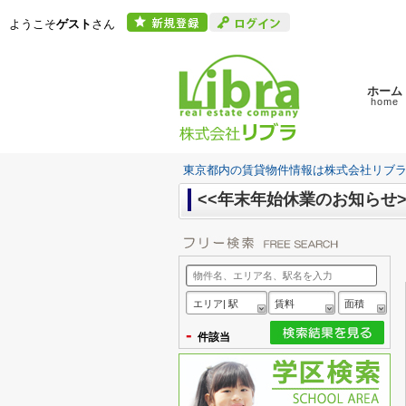
ようこそ
ゲスト
さん
ホーム
home
東京都内の賃貸物件情報は株式会社リブ
<<年末年始休業のお知らせ>
エリア| 駅
賃料
面積
-
件該当