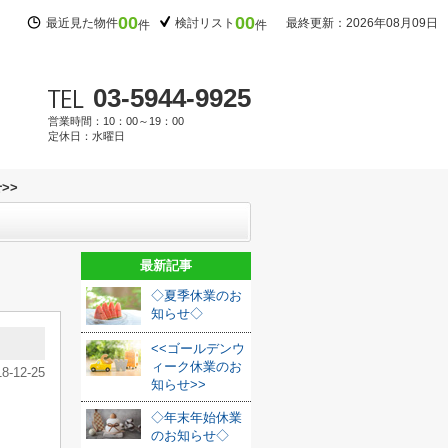
00
00
最近見た物件
検討リスト
最終更新：2026年08月09日
件
件
03-5944-9925
営業時間：10：00～19：00
定休日：水曜日
>>
最新記事
◇夏季休業のお
知らせ◇
<<ゴールデンウ
ィーク休業のお
18-12-25
知らせ>>
◇年末年始休業
のお知らせ◇