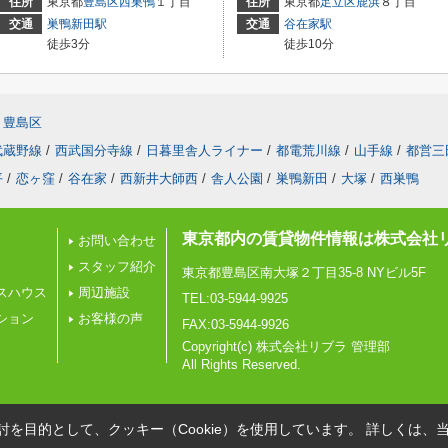
住所
東京都
豊島区
西巣鴨
１丁目
住所
東京都
足立区
鹿浜
８丁目
交通
巣鴨新田駅
交通
谷在家駅
徒歩3分
徒歩10分
豊島区
武蔵野線
/
西武国分寺線
/
日暮里舎人ライナー
/
都電荒川線
/
山手線
/
都営三
平
/
恋ヶ窪
/
谷在家
/
西新井大師西
/
舎人公園
/
巣鴨新田
/
大塚
/
西巣鴨
東京都内の賃貸物件情報は株式会社
お問い合わせ
スタッフ紹介
東京都豊島区南大塚２丁目35-8 NYビル5F
スハウス
周辺施設
TEL:03-5944-9925
ション
お客様の声
FAX:03-5944-9926
Copyright(c) 株式会社リブラ 管理部
All Rights Reserved.
を目的として、クッキー（Cookie）を使用しています。
詳しくは、