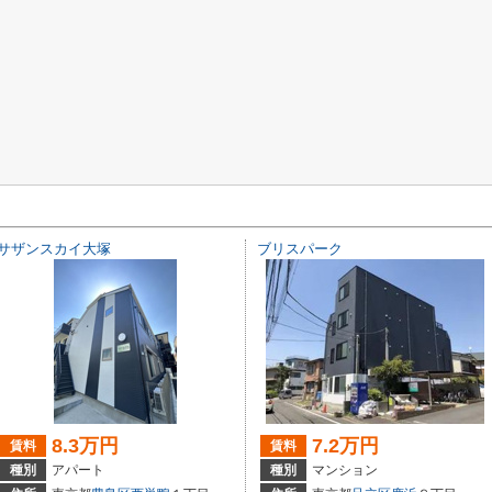
サザンスカイ大塚
ブリスパーク
8.3万円
7.2万円
賃料
賃料
種別
アパート
種別
マンション