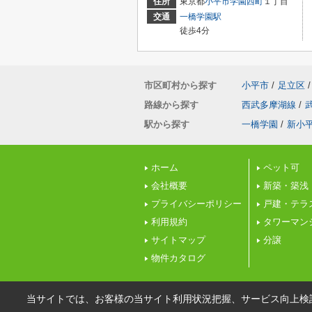
住所
東京都
小平市
学園西町
１丁目
交通
一橋学園駅
徒歩4分
市区町村から探す
小平市
/
足立区
/
路線から探す
西武多摩湖線
/
駅から探す
一橋学園
/
新小
ホーム
ペット可
会社概要
新築・築浅
プライバシーポリシー
戸建・テラ
利用規約
タワーマン
サイトマップ
分譲
物件カタログ
当サイトでは、お客様の当サイト利用状況把握、サービス向上検討