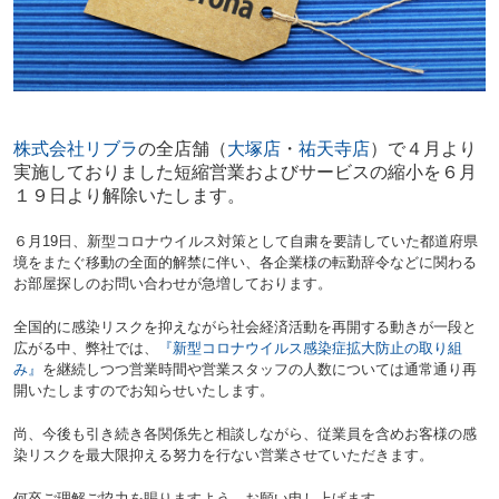
株式会社リブラ
の全店舗（
大塚店
・
祐天寺店
）で４月より
実施しておりました短縮営業およびサービスの縮小を６月
１９日より解除いたします。
６月19日、新型コロナウイルス対策として自粛を要請していた都道府県
境をまたぐ移動の全面的解禁に伴い、各企業様の転勤辞令などに関わる
お部屋探しのお問い合わせが急増しております。
全国的に感染リスクを抑えながら社会経済活動を再開する動きが一段と
広がる中、
弊社では、
『新型コロナウイルス感染症拡大防止の取り組
み』
を継続しつつ営業時間や営業スタッフの人数については通常通り再
開いたしますのでお知らせいたします。
尚、今後も引き続き各関係先と相談しながら、従業員を含めお客様の感
染リスクを最大限抑える努力を行ない営業させていただきます。
何卒ご理解ご協力を賜りますよう、お願い申し上げます。