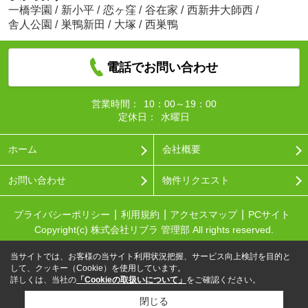
一橋学園
/
新小平
/
恋ヶ窪
/
谷在家
/
西新井大師西
/
舎人公園
/
巣鴨新田
/
大塚
/
西巣鴨
電話でお問い合わせ
営業時間：
10：00～19：00
定休日：
水曜日
ホーム
会社概要
お問い合わせ
物件リクエスト
プライバシーポリシー
利用規約
アクセスマップ
PCサイト
Copyright(c) 株式会社リブラ 管理部 All rights reserved.
当サイトでは、お客様の当サイト利用状況把握、サービス向上検討を目的と
して、クッキー（Cookie）を使用しています。
詳しくは、当社の
「Cookieの取扱いについて」
をご確認ください。
閉じる