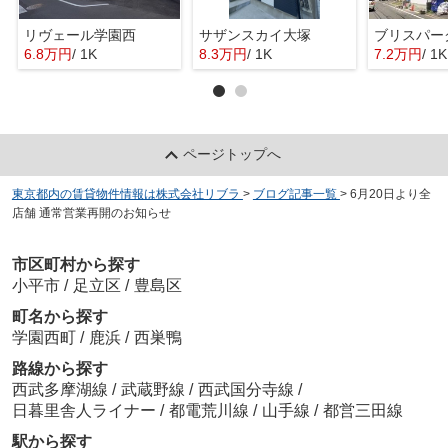
リヴェール学園西
サザンスカイ大塚
ブリスパー
6.8万円
/ 1K
8.3万円
/ 1K
7.2万円
/ 1K
ページトップへ
東京都内の賃貸物件情報は株式会社リブラ
>
ブログ記事一覧
>
6月20日より全
店舗 通常営業再開のお知らせ
市区町村から探す
小平市
/
足立区
/
豊島区
町名から探す
学園西町
/
鹿浜
/
西巣鴨
路線から探す
西武多摩湖線
/
武蔵野線
/
西武国分寺線
/
日暮里舎人ライナー
/
都電荒川線
/
山手線
/
都営三田線
駅から探す