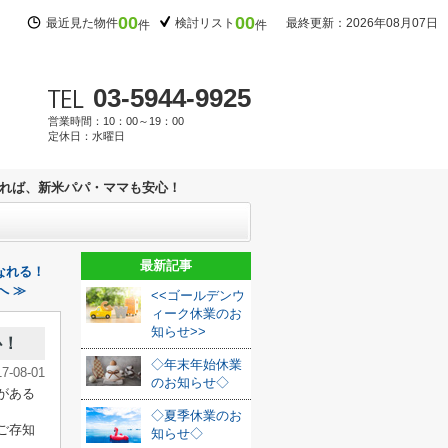
00
00
最近見た物件
検討リスト
最終更新：2026年08月07日
件
件
03-5944-9925
営業時間：10：00～19：00
定休日：水曜日
れば、新米パパ・ママも安心！
最新記事
なれる！
へ ≫
<<ゴールデンウ
ィーク休業のお
知らせ>>
心！
◇年末年始休業
17-08-01
のお知らせ◇
がある
◇夏季休業のお
ご存知
知らせ◇