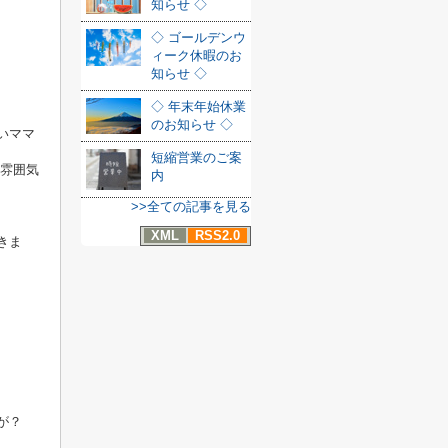
知らせ ◇
◇ ゴールデンウ
ィーク休暇のお
知らせ ◇
◇ 年末年始休業
のお知らせ ◇
いママ
短縮営業のご案
雰囲気
内
>>全ての記事を見る
XML
RSS2.0
きま
が？