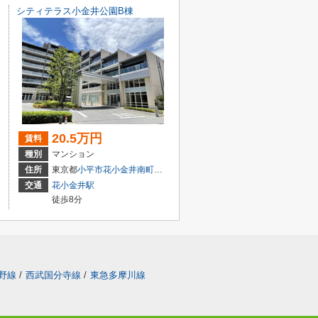
シティテラス小金井公園B棟
20.5万円
賃料
種別
マンション
住所
東京都
小平市
花小金井南町
１丁目3-11
交通
花小金井駅
徒歩8分
野線
/
西武国分寺線
/
東急多摩川線