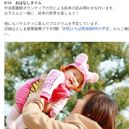
8/24
おはなしタイム
中央図書館ボランティアの方による絵本の読み聞かせを行います。
お子さんと一緒に、絵本の世界を楽しもう！
他にもバラエティに富んだプログラムを予定しています。
詳細は
としま産業振興プラザ
2
階
「
区民ひろば西池袋
8
月の予定
」からご確
い。