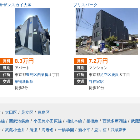
サザンスカイ大塚
ブリスパーク
8.3万円
7.2万円
賃料
賃料
種別
アパート
種別
マンション
住所
東京都
豊島区
西巣鴨
１丁目
住所
東京都
足立区
鹿浜
８丁目
交通
巣鴨新田駅
交通
谷在家駅
徒歩3分
徒歩10分
市
/
大田区
/
足立区
/
豊島区
央線
/
西武池袋線
/
小田急小田原線
/
相鉄本線
/
相模線
/
西武多摩湖線
/
武蔵
井
/
武蔵小金井
/
清瀬
/
海老名
/
一橋学園
/
新小平
/
恋ヶ窪
/
武蔵新田