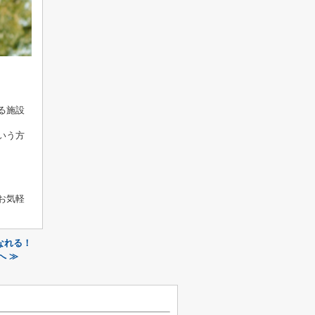
る施設
いう方
お気軽
なれる！
へ ≫