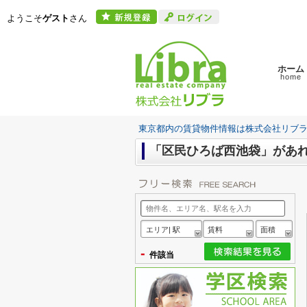
ようこそ
ゲスト
さん
ホーム
home
東京都内の賃貸物件情報は株式会社リブ
「区民ひろば西池袋」があ
エリア| 駅
賃料
面積
-
件該当