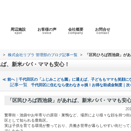
周辺施設
お客様の声
会社概要
お問合せ
spot
voice
company
contact
ラ
>
株式会社リブラ 管理部のブログ記事一覧
>
「区民ひろば西池袋」があ
れば、新米パパ・ママも安心！
≪ 前へ｜千代田区の「ふじみこども園」に通えば、子どももママも笑顔に
記事一覧
千代田区に住むなら使わなきゃ損！お得な助成金制度｜次
「区民ひろば西池袋」があれば、新米パパ・ママも安
20
繁華街・池袋やお年寄りの原宿・巣鴨など、場所により様々な顔を持つ街
区として知られる豊島区。
実は子供を育てる環境が整っており、共働き世帯が暮らしやすい街だって
でしたか？