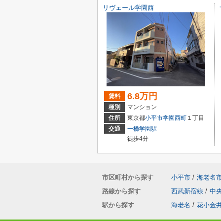
リヴェール学園西
6.8万円
賃料
種別
マンション
住所
東京都
小平市
学園西町
１丁目
交通
一橋学園駅
徒歩4分
市区町村から探す
小平市
/
海老名
路線から探す
西武新宿線
/
中
駅から探す
海老名
/
花小金