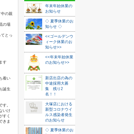
年末年始休業の
お知らせ
て中の親
◇ 夏季休業のお
流の場
知らせ ◇
ってとっ
<<ゴールデンウ
ィーク休業のお
知らせ>>
<<年末年始休業
ます
のお知らせ>>
新店出店の為の
ち着い
中途採用大募
集 残り2
お誕生
名！！
大塚店における
です。
新型コロナウイ
ないけ
ルス感染者発生
がすく
のお知らせ
できま
◇ 夏季休業のお