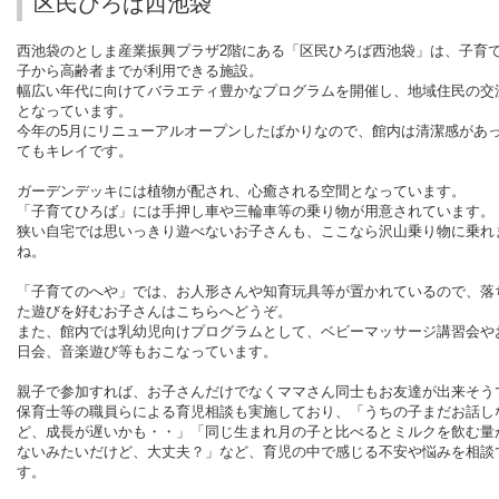
区民ひろば西池袋
西池袋のとしま産業振興プラザ
2
階にある「区民ひろば西池袋」は、子育
子から高齢者までが利用できる施設。
幅広い年代に向けてバラエティ豊かなプログラムを開催し、地域住民の交
となっています。
今年の
5
月にリニューアルオープンしたばかりなので、館内は清潔感があ
てもキレイです。
ガーデンデッキには植物が配され、心癒される空間となっています。
「子育てひろば」には手押し車や三輪車等の乗り物が用意されています。
狭い自宅では思いっきり遊べないお子さんも、ここなら沢山乗り物に乗れ
ね。
「子育てのへや」では、お人形さんや知育玩具等が置かれているので、落
た遊びを好むお子さんはこちらへどうぞ。
また、館内では乳幼児向けプログラムとして、ベビーマッサージ講習会や
日会、音楽遊び等もおこなっています。
親子で参加すれば、お子さんだけでなくママさん同士もお友達が出来そう
保育士等の職員らによる育児相談も実施しており、「うちの子まだお話し
ど、成長が遅いかも・・」「同じ生まれ月の子と比べるとミルクを飲む量
ないみたいだけど、大丈夫？」など、育児の中で感じる不安や悩みを相談
す。