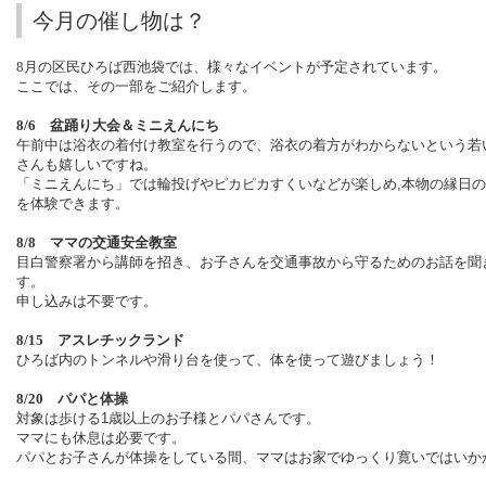
今月の催し物は？
8
月の区民ひろば西池袋では、様々なイベントが予定されています。
ここでは、その一部をご紹介します。
8/6
盆踊り大会＆ミニえんにち
午前中は浴衣の着付け教室を行うので、浴衣の着方がわからないという若
さんも嬉しいですね。
「ミニえんにち」では輪投げやピカピカすくいなどが楽しめ
,
本物の縁日の
を体験できます。
8/8
ママの交通安全教室
目白警察署から講師を招き、お子さんを交通事故から守るためのお話を聞
す。
申し込みは不要です。
8/15
アスレチックランド
ひろば内のトンネルや滑り台を使って、体を使って遊びましょう！
8/20
パパと体操
対象は歩ける
1
歳以上のお子様とパパさんです。
ママにも休息は必要です。
パパとお子さんが体操をしている間、ママはお家でゆっくり寛いではいか