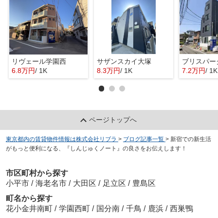
リヴェール学園西
サザンスカイ大塚
ブリスパー
6.8万円
/ 1K
8.3万円
/ 1K
7.2万円
/ 1K
ページトップへ
東京都内の賃貸物件情報は株式会社リブラ
>
ブログ記事一覧
>
新宿での新生活
がもっと便利になる、『しんじゅくノート』の良さをお伝えします！
市区町村から探す
小平市
/
海老名市
/
大田区
/
足立区
/
豊島区
町名から探す
花小金井南町
/
学園西町
/
国分南
/
千鳥
/
鹿浜
/
西巣鴨