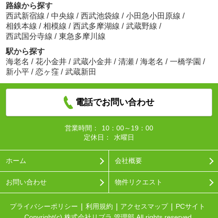
路線から探す
西武新宿線
/
中央線
/
西武池袋線
/
小田急小田原線
/
相鉄本線
/
相模線
/
西武多摩湖線
/
武蔵野線
/
西武国分寺線
/
東急多摩川線
駅から探す
海老名
/
花小金井
/
武蔵小金井
/
清瀬
/
海老名
/
一橋学園
/
新小平
/
恋ヶ窪
/
武蔵新田
電話でお問い合わせ
営業時間：
10：00～19：00
定休日：
水曜日
ホーム
会社概要
お問い合わせ
物件リクエスト
プライバシーポリシー
利用規約
アクセスマップ
PCサイト
Copyright(c) 株式会社リブラ 管理部 All rights reserved.