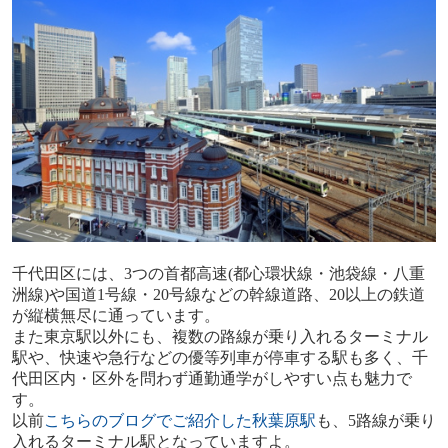
千代田区には、
3
つの首都高速
(
都心環状線・池袋線・八重
洲線
)
や国道
1
号線・
20
号線などの幹線道路、
20
以上の鉄道
が縦横無尽に通っています。
また東京駅以外にも、複数の路線が乗り入れるターミナル
駅や、快速や急行などの優等列車が停車する駅も多く、千
代田区内・区外を問わず通勤通学がしやすい点も魅力で
す。
以前
こちらのブログでご紹介した秋葉原駅
も、
5
路線が乗り
入れるターミナル駅となっていますよ。